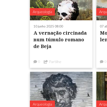
Arqueologia
Arqu
10 junho 2025 08:00
07 a
A vernação circinada
Mo
num túmulo romano
le
de Beja
Partilhe
0
0
Arqueologia
Arqu