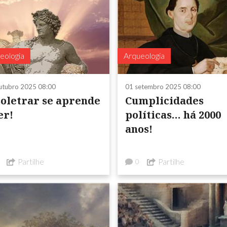
eologia
Arqueologia
utubro 2025 08:00
01 setembro 2025 08:00
soletrar se aprende
Cumplicidades
er!
políticas… há 2000
anos!
Partilhe
Partilhe
0