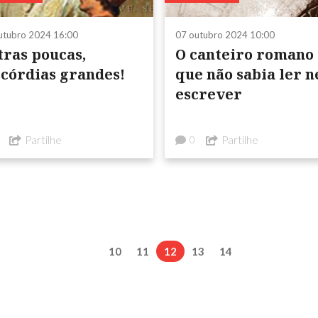
utubro 2024 16:00
07 outubro 2024 10:00
tras poucas,
O canteiro romano
scórdias grandes!
que não sabia ler 
escrever
Partilhe
Partilhe
0
10
11
12
13
14