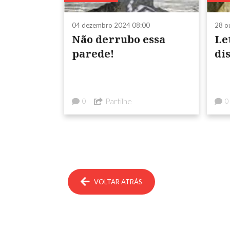
04 dezembro 2024 08:00
28 o
Não derrubo essa
Le
parede!
di
Partilhe
0
0
VOLTAR ATRÁS