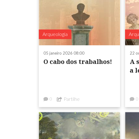
Arqueologia
Arqu
05 janeiro 2026 08:00
22 o
O cabo dos trabalhos!
A 
a l
Partilhe
0
0