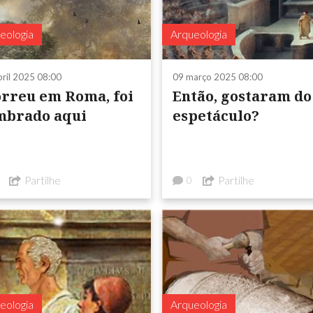
eologia
Arqueologia
bril 2025 08:00
09 março 2025 08:00
rreu em Roma, foi
Então, gostaram do
mbrado aqui
espetáculo?
Partilhe
Partilhe
0
eologia
Arqueologia