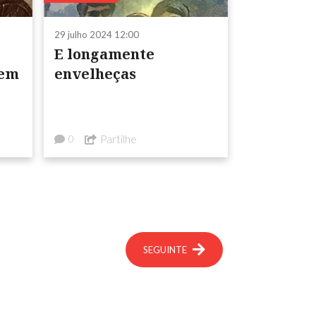
29 julho 2024 12:00
E longamente
nem
envelheças
Partilhe
0
SEGUINTE