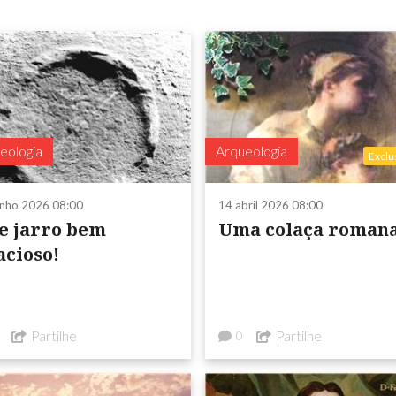
eologia
Arqueologia
Exclu
unho 2026 08:00
14 abril 2026 08:00
e jarro bem
Uma colaça roman
acioso!
Partilhe
Partilhe
0