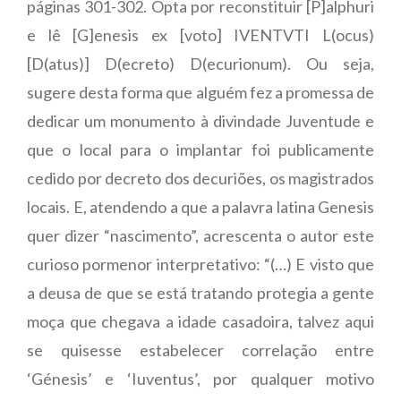
páginas 301-302. Opta por reconstituir [P]alphuri
e lê [G]enesis ex [voto] IVENTVTI L(ocus)
[D(atus)] D(ecreto) D(ecurionum). Ou seja,
sugere desta forma que alguém fez a promessa de
dedicar um monumento à divindade Juventude e
que o local para o implantar foi publicamente
cedido por decreto dos decuriões, os magistrados
locais. E, atendendo a que a palavra latina Genesis
quer dizer “nascimento”, acrescenta o autor este
curioso pormenor interpretativo: “(…) E visto que
a deusa de que se está tratando protegia a gente
moça que chegava a idade casadoira, talvez aqui
se quisesse estabelecer correlação entre
‘Génesis’ e ‘Iuventus’, por qualquer motivo