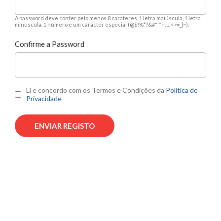
A password deve conter pelo menos 8 carateres, 1 letra maiúscula, 1 letra
minúscula, 1 número e um caracter especial (@$!%*?&#"'*+,-.:;<>=_|~).
Confirme a Password
Li e concordo com os Termos e Condições da
Política de
Privacidade
ENVIAR REGISTO