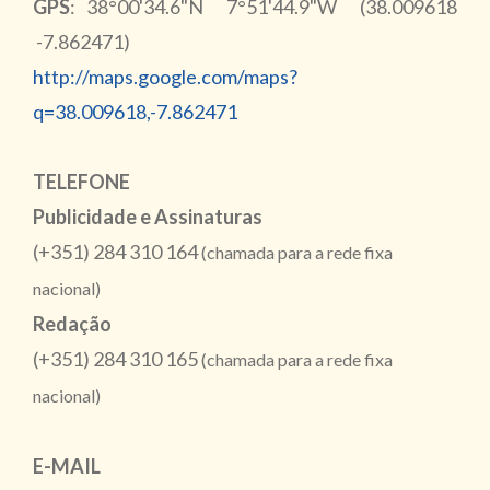
GPS
: 38°00'34.6"N 7°51'44.9"W (38.009618
-7.862471)
http://maps.google.com/maps?
q=38.009618,-7.862471
TELEFONE
Publicidade e Assinaturas
(+351) 284 310 164
(chamada para a rede fixa
nacional)
Redação
(+351) 284 310 165
(chamada para a rede fixa
nacional)
E-MAIL