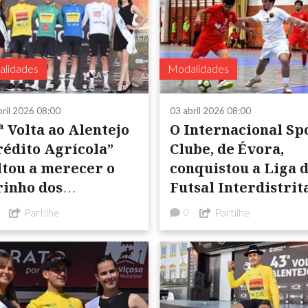
lidades
Modalidades
bril 2026 08:00
03 abril 2026 08:00
ª Volta ao Alentejo
O Internacional Sp
rédito Agrícola”
Clube, de Évora,
ltou a merecer o
conquistou a Liga 
rinho dos
Futsal Interdistrit
entejanos
da AFÉvora/AFBeja
Partilhe
Partilhe
0