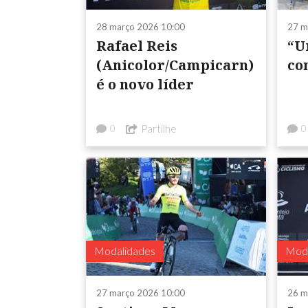
28 março 2026 10:00
27 m
Rafael Reis
“U
(Anicolor/Campicarn)
co
é o novo líder
Partilhe
0
0
Modalidades
Moda
27 março 2026 10:00
26 m