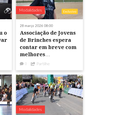
Modalidades
Exclusivo
28 março 2026 08:00
u o
Associação de Jovens
var
de Brinches espera
contar em breve com
melhores
infraestruturas
Partilhe
0
desportivas
Modalidades