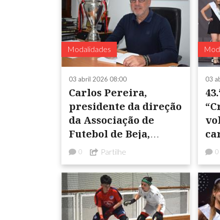
Modalidades
Moda
03 abril 2026 08:00
03 a
Carlos Pereira,
43.
presidente da direção
“C
da Associação de
vo
Futebol de Beja,
ca
avalia o primeiro ano
al
Partilhe
0
0
de mandato