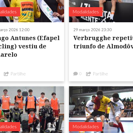
lidades
Modalidades
arço 2026 12:00
29 março 2026 23:30
ago Antunes (Efapel
Verbrugghe repeti
cling) vestiu de
triunfo de Almodô
arelo
Partilhe
Partilhe
0
lidades
Modalidades