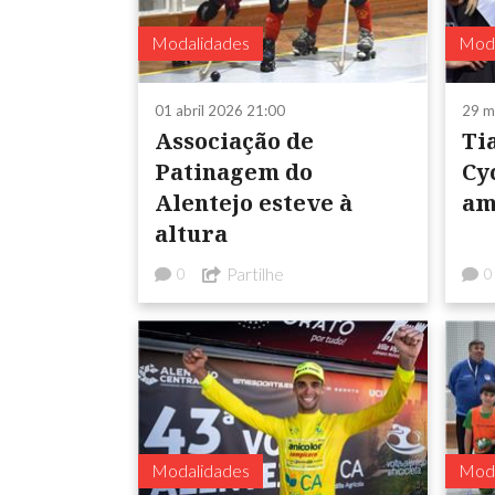
Modalidades
Moda
01 abril 2026 21:00
29 m
Associação de
Ti
Patinagem do
Cy
Alentejo esteve à
am
altura
Partilhe
0
0
Modalidades
Moda