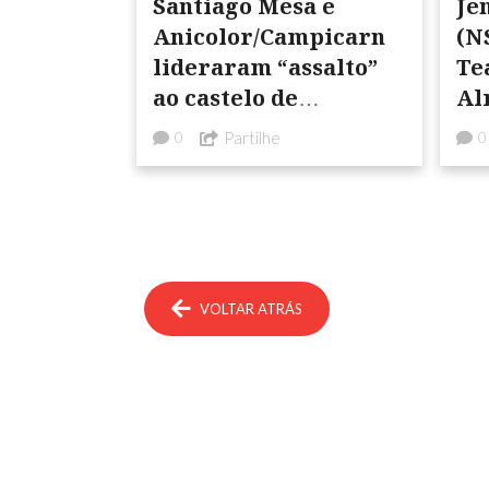
Santiago Mesa e
Je
Anicolor/Campicarn
(N
lideraram “assalto”
Te
ao castelo de
Al
Montemor-o-Novo
Partilhe
0
0
VOLTAR ATRÁS