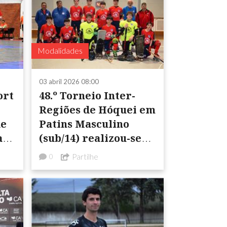
Modalidades
03 abril 2026 08:00
ort
48.º Torneio Inter-
Regiões de Hóquei em
de
Patins Masculino
al
(sub/14) realizou-se
na cidade de Beja
Partilhe
0