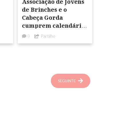
Associação de Jovens
de Brinches e o
Cabeça Gorda
cumprem calendário
a pensar na Taça de
Partilhe
0
Honra
SEGUINTE