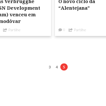
ns Verbrugghe
O novo ciclo da
SN Development
“Alentejana”
am) venceu em
modôvar
Partilhe
Partilhe
0
3
4
5