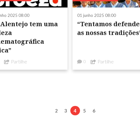
unho 2025 08:00
01 junho 2025 08:00
 Alentejo tem uma
“Tentamos defende
leza
as nossas tradições
nematográfica
ica”
Partilhe
Partilhe
0
2
3
4
5
6