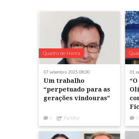
Quadro de Honra
Quad
07 setembro 2025 08:00
01 s
Um trabalho
“O
“perpetuado para as
Ol
gerações vindouras”
co
Fi
Partilhe
0
0