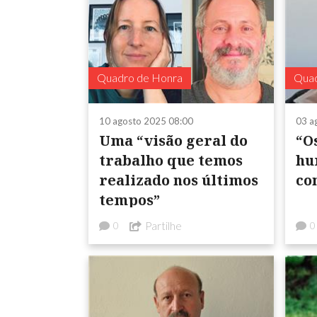
Quadro de Honra
Quad
10 agosto 2025 08:00
03 a
Uma “visão geral do
“O
trabalho que temos
hu
realizado nos últimos
co
tempos”
Partilhe
0
0