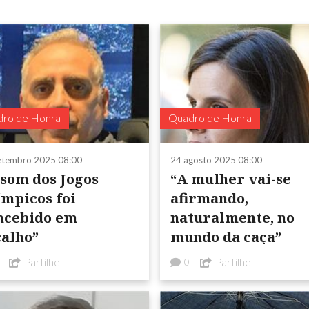
ro de Honra
Quadro de Honra
etembro 2025 08:00
24 agosto 2025 08:00
 som dos Jogos
“A mulher vai-se
ímpicos foi
afirmando,
ncebido em
naturalmente, no
calho”
mundo da caça”
Partilhe
Partilhe
0