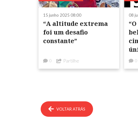
15 junho 2025 08:00
08 j
“A altitude extrema
“O
foi um desafio
be
constante”
ci
ún
Partilhe
0
0
VOLTAR ATRÁS