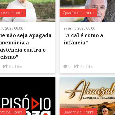
ro de Honra
Quadro de Honra
ulho 2025 08:00
29 junho 2025 08:00
ue não seja apagada
“A cal é como a
 memória a
infância”
sistência contra o
scismo”
Partilhe
Partilhe
0
ro de Honra
Quadro de Honra