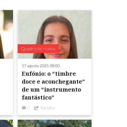
Quadro de Honra
17 agosto 2025 08:00
Eufónio: o “timbre
doce e aconchegante”
de um “instrumento
fantástico”
Partilhe
0