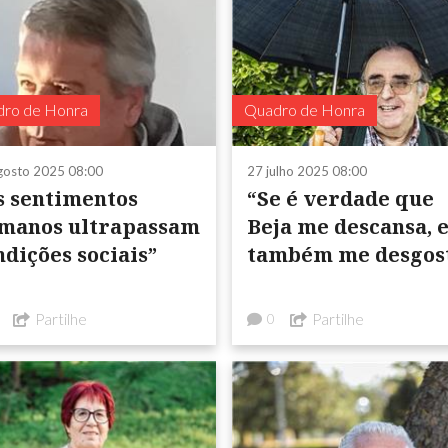
ro de Honra
Quadro de Honra
gosto 2025 08:00
27 julho 2025 08:00
s sentimentos
“Se é verdade que
manos ultrapassam
Beja me descansa, e
ndições sociais”
também me desgos
Partilhe
Partilhe
0