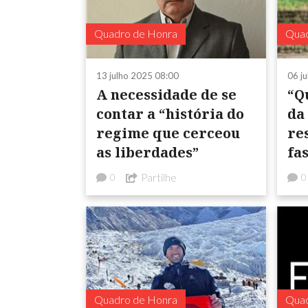
Quadro de Honra
Quad
13 julho 2025 08:00
06 j
A necessidade de se
“Q
contar a “história do
da
regime que cerceou
re
as liberdades”
fa
Partilhe
0
0
Quadro de Honra
Quad