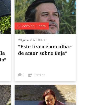
Quadro de Honra
20 julho 2025 08:00
“Este livro é um olhar
la
de amor sobre Beja”
ta”
Partilhe
0