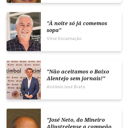
"À noite só já comemos
sopa"
Vítor Encarnação
"Não aceitamos o Baixo
Alentejo sem jornais!"
António José Brato
"José Neto, do Mineiro
Aljustrelense a campeão