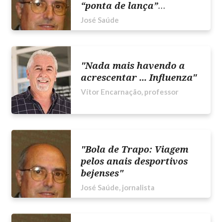
“ponta de lança”
Gonçalinho"
José Saúde
"Nada mais havendo a
acrescentar ... Influenza"
Vítor Encarnação, professor
"Bola de Trapo: Viagem
pelos anais desportivos
bejenses"
José Saúde, jornalista