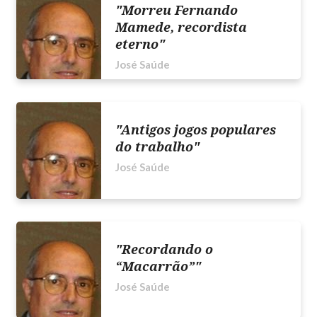
"Morreu Fernando
Mamede, recordista
eterno"
José Saúde
"Antigos jogos populares
do trabalho"
José Saúde
"Recordando o
“Macarrão”"
José Saúde