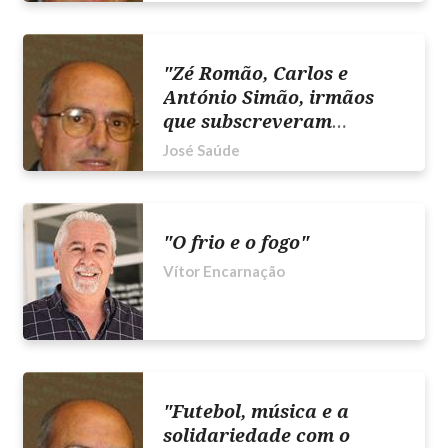
"Zé Romão, Carlos e
António Simão, irmãos
que subscreveram
célebres páginas
José Saúde
desportivas"
"O frio e o fogo"
Vítor Encarnação
"Futebol, música e a
solidariedade com o