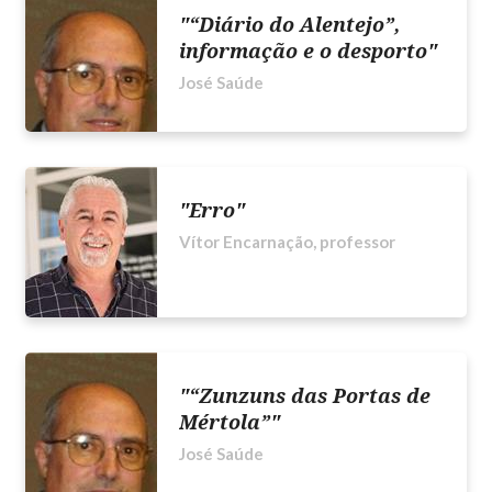
"“Diário do Alentejo”,
informação e o desporto"
José Saúde
"Erro"
Vítor Encarnação, professor
"“Zunzuns das Portas de
Mértola”"
José Saúde