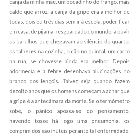
canja da minha mãe, um bocadinho de frango, mais
caldo que arroz, a canja da gripe era a melhor de
todas, dois ou três dias sem ir à escola, poder ficar
em casa, de pijama, resguardado do mundo, a ouvir
os barulhos que chegavam ao silêncio do quarto,
os talheres na cozinha, o cão no quintal, um carro
na rua, se chovesse ainda era melhor. Depois
adormecia e a febre desenhava alucinações no
branco dos lençóis. Talvez seja quando fazem
dezoito anos que os homens começam a achar que
a gripe é a antecâmara da morte. Se o termómetro
sobe, o pânico apossa-se do pensamento,
havendo tosse há logo uma pneumonia, os
comprimidos são inúteis perante tal enfermidade,