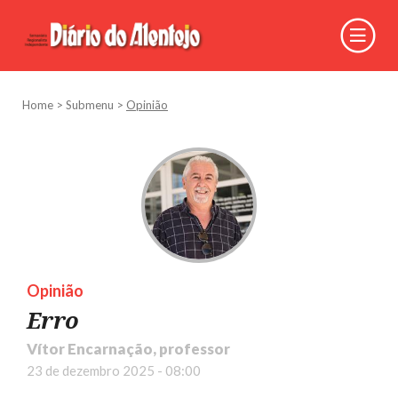
Home
>
Submenu
>
Opinião
Opinião
Erro
Vítor Encarnação, professor
23 de dezembro 2025 - 08:00