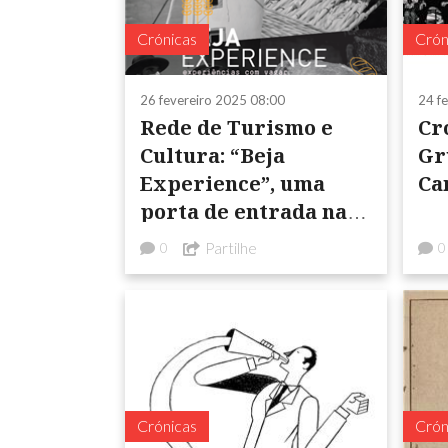
Crónicas
Crón
26 fevereiro 2025 08:00
24 f
Rede de Turismo e
Cr
Cultura: “Beja
Gr
Experience”, uma
Ca
porta de entrada na
casa e alma
Partilhe
0
0
alentejana
Crónicas
Crón