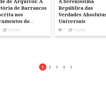
de de Arquivos: A
A Sereníssima
stória de Barrancos
República das
scrita nos
Verdades Absolutas
cumentos do
Universais
quivo histórico
Partilhe
Partilhe
0
1
2
3
4
5