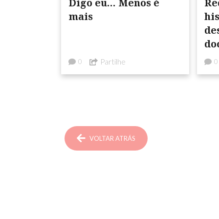
Digo eu… Menos é
Re
mais
hi
de
do
ar
Partilhe
0
0
VOLTAR ATRÁS