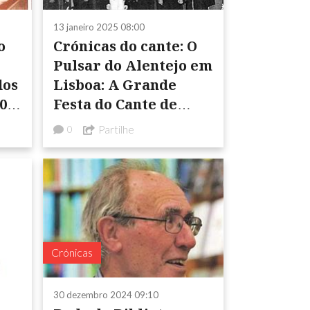
13 janeiro 2025 08:00
o
Crónicas do cante: O
Pulsar do Alentejo em
dos
Lisboa: A Grande
0
Festa do Cante de
1937!
Partilhe
0
Crónicas
30 dezembro 2024 09:10