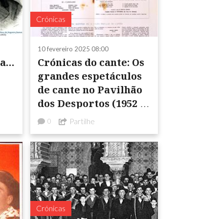
Crónicas
10 fevereiro 2025 08:00
ia…
Crónicas do cante: Os
grandes espetáculos
de cante no Pavilhão
dos Desportos (1952 e
1965)
Partilhe
0
Crónicas