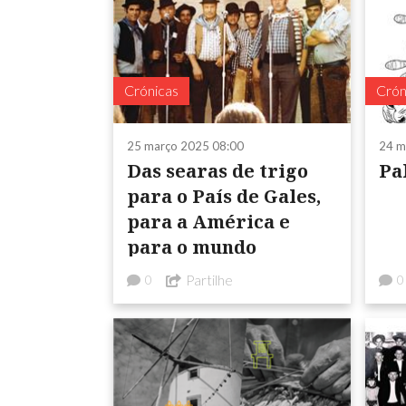
Crónicas
Crón
25 março 2025 08:00
24 m
Das searas de trigo
Pa
para o País de Gales,
para a América e
para o mundo
Partilhe
0
0