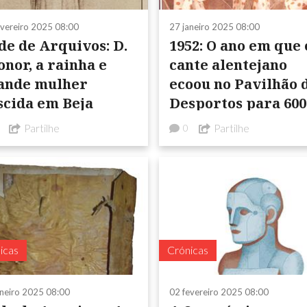
evereiro 2025 08:00
27 janeiro 2025 08:00
de de Arquivos: D.
1952: O ano em que 
onor, a rainha e
cante alentejano
ande mulher
ecoou no Pavilhão 
scida em Beja
Desportos para 600
espectadores
Partilhe
Partilhe
0
icas
Crónicas
aneiro 2025 08:00
02 fevereiro 2025 08:00