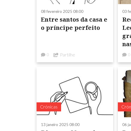
08 fevereiro 2025 08:00
03 f
Entre santos da casa e
Re
o príncipe perfeito
Le
gr
na
Partilhe
0
0
Crónicas
Crón
13 janeiro 2025 08:00
06 j