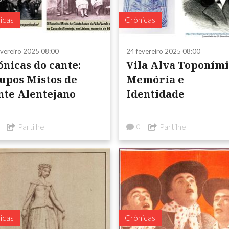
icas
Crónicas
evereiro 2025 08:00
24 fevereiro 2025 08:00
ónicas do cante:
Vila Alva Toponím
upos Mistos de
Memória e
nte Alentejano
Identidade
Partilhe
Partilhe
0
icas
Crónicas