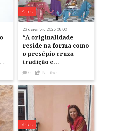
Artes
23 dezembro 2025 08:00
o
“A originalidade
reside na forma como
o presépio cruza
tradição e
contemporaneidade,
Partilhe
0
fé e território”
Artes