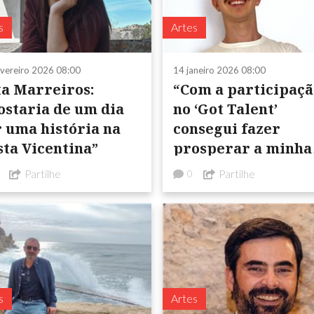
s
Artes
evereiro 2026 08:00
14 janeiro 2026 08:00
ta Marreiros:
“Com a participaçã
ostaria de um dia
no ‘Got Talent’
r uma história na
consegui fazer
sta Vicentina”
prosperar a minha
carreira”
Partilhe
Partilhe
0
s
Artes