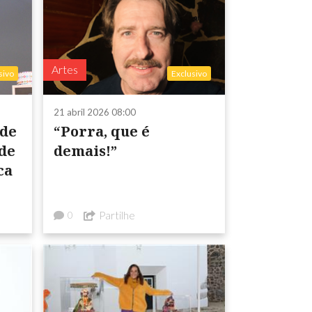
Artes
sivo
Exclusivo
21 abril 2026 08:00
 de
“Porra, que é
de
demais!”
ca
Partilhe
0