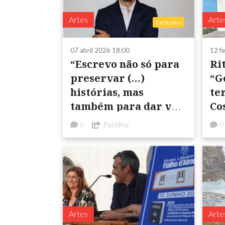
Artes
Arte
Exclusivo
07 abril 2026 18:00
12 f
“Escrevo não só para
Ri
preservar (…)
“G
histórias, mas
te
também para dar voz
Co
a pessoas e tradições”
Partilhe
0
0
Artes
Arte