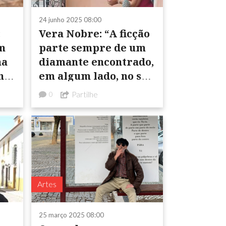
24 junho 2025 08:00
:
Vera Nobre: “A ficção
m
parte sempre de um
ma
diamante encontrado,
na
em algum lado, no seu
estado bruto, sendo
Partilhe
0
ssa
depois esculpido e
trabalhado ...
Artes
25 março 2025 08:00