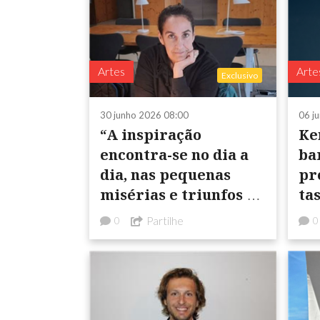
Artes
Arte
Exclusivo
30 junho 2026 08:00
06 j
“A inspiração
Ke
encontra-se no dia a
ba
dia, nas pequenas
pr
misérias e triunfos do
ta
ser humano”
da
Partilhe
0
0
Ve
có