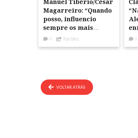
Manuel Tibério/César
Cl
Magarreiro: “Quando
“N
posso, influencio
Al
sempre os mais
en
jovens a escrever”
Partilhe
0
0
VOLTAR ATRÁS