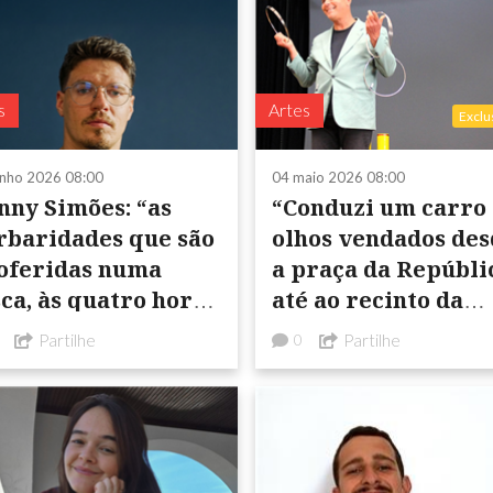
s
Artes
Exclu
unho 2026 08:00
04 maio 2026 08:00
nny Simões: “as
“Conduzi um carro
rbaridades que são
olhos vendados des
oferidas numa
a praça da Repúbli
sca, às quatro horas
até ao recinto da
 tarde, em Castro
Ovibeja”
Partilhe
Partilhe
0
rde, não têm rival
mico”