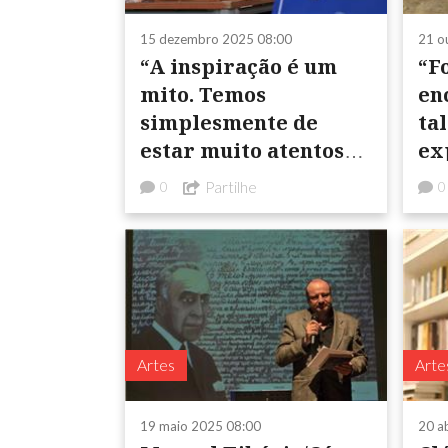
15 dezembro 2025 08:00
21 o
“A inspiração é um
“F
mito. Temos
en
simplesmente de
ta
estar muito atentos
ex
ao que se passa à
es
Partilhe
0
0
nossa volta e no nosso
interior”
Artes
Arte
19 maio 2025 08:00
20 a