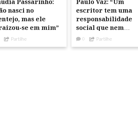
áudia Passarinho:
Paulo Vaz: “Um
ão nasci no
escritor tem uma
entejo, mas ele
responsabilidade
raizou-se em mim”
social que nem
sempre os autores
Partilhe
Partilhe
0
estão disponíveis o
prontos para
assumir”