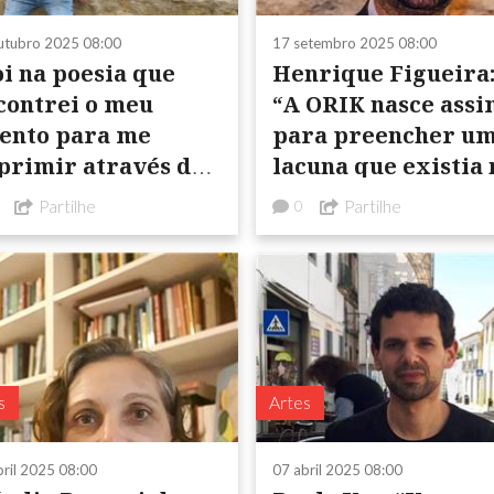
utubro 2025 08:00
17 setembro 2025 08:00
oi na poesia que
Henrique Figueira
contrei o meu
“A ORIK nasce assi
lento para me
para preencher u
primir através da
lacuna que existia 
crita”
divulgação e
Partilhe
Partilhe
0
preservação da no
memória”
s
Artes
bril 2025 08:00
07 abril 2025 08:00