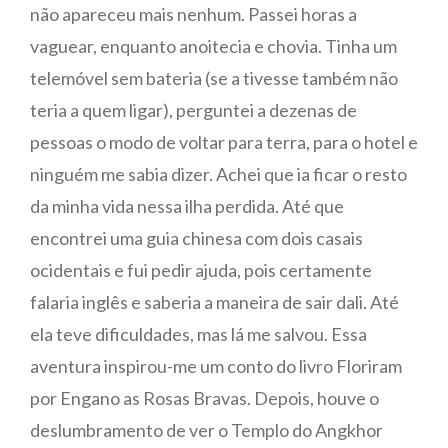
não apareceu mais nenhum. Passei horas a
vaguear, enquanto anoitecia e chovia. Tinha um
telemóvel sem bateria (se a tivesse também não
teria a quem ligar), perguntei a dezenas de
pessoas o modo de voltar para terra, para o hotel e
ninguém me sabia dizer. Achei que ia ficar o resto
da minha vida nessa ilha perdida. Até que
encontrei uma guia chinesa com dois casais
ocidentais e fui pedir ajuda, pois certamente
falaria inglês e saberia a maneira de sair dali. Até
ela teve dificuldades, mas lá me salvou. Essa
aventura inspirou-me um conto do livro Floriram
por Engano as Rosas Bravas. Depois, houve o
deslumbramento de ver o Templo do Angkhor