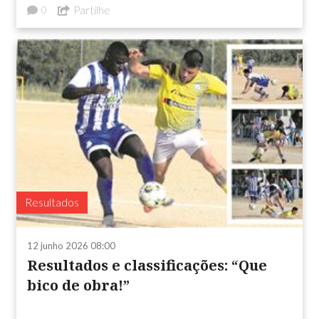
Partilhe
0
Resultados
12 junho 2026 08:00
Resultados e classificações: “Que
bico de obra!”