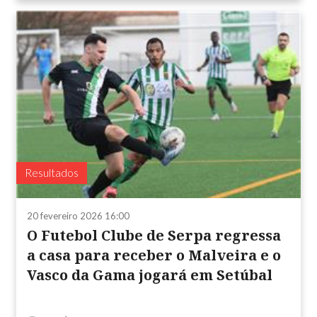
Resultados
20 fevereiro 2026 16:00
O Futebol Clube de Serpa regressa
a casa para receber o Malveira e o
Vasco da Gama jogará em Setúbal