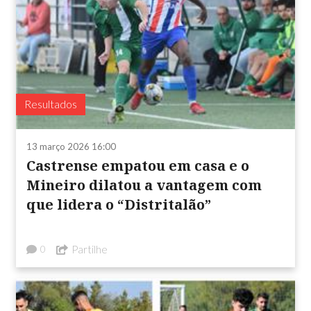
Resultados
13 março 2026 16:00
Castrense empatou em casa e o
Mineiro dilatou a vantagem com
que lidera o “Distritalão”
Partilhe
0