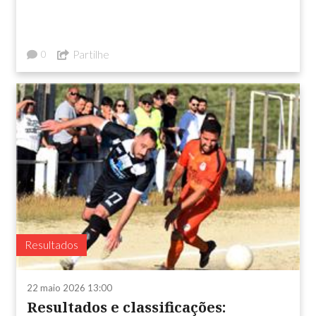
Partilhe
0
Resultados
22 maio 2026 13:00
Resultados e classificações: