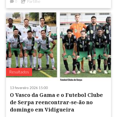
Partilhe
0
Resultados
13 fevereiro 2026 15:00
O Vasco da Gama e o Futebol Clube
de Serpa reencontrar-se-ão no
domingo em Vidigueira