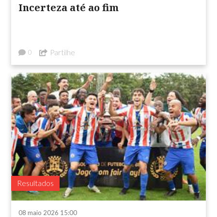
Incerteza até ao fim
Partilhe
0
Resultados
08 maio 2026 15:00