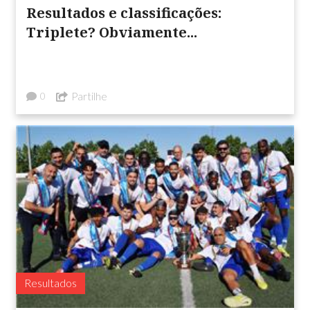
Resultados e classificações:
Triplete? Obviamente...
Partilhe
0
Resultados