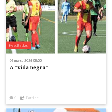
Resultados
06 março 2026 08:00
A “vida negra”
Partilhe
0