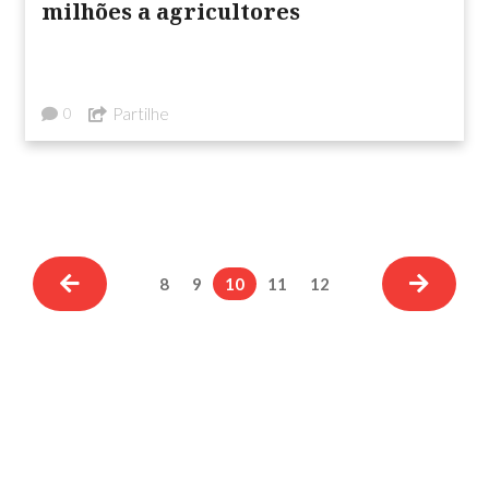
milhões a agricultores
Partilhe
0
8
9
10
11
12