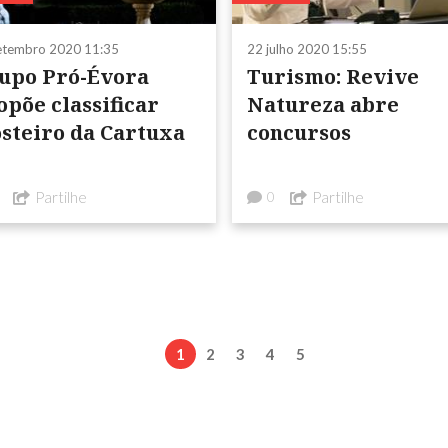
etembro 2020 11:35
22 julho 2020 15:55
upo Pró-Évora
Turismo: Revive
opõe classificar
Natureza abre
steiro da Cartuxa
concursos
Partilhe
Partilhe
0
1
2
3
4
5