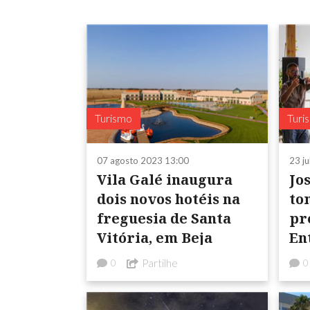
Turismo
Turi
07 agosto 2023 13:00
23 j
Vila Galé inaugura
Jo
dois novos hotéis na
tomou 
freguesia de Santa
pr
Vitória, em Beja
En
Tu
Partilhe
0
0