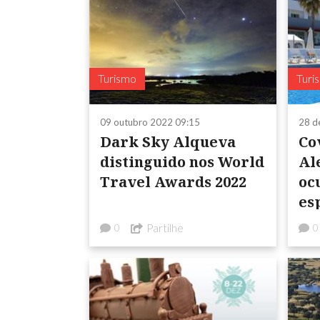
Turismo
Turi
09 outubro 2022 09:15
28 d
Dark Sky Alqueva
Co
distinguido nos World
Al
Travel Awards 2022
oc
es
Partilhe
0
0