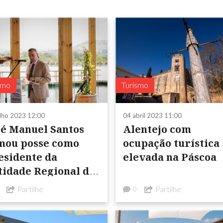
smo
Turismo
ulho 2023 12:00
04 abril 2023 11:00
sé Manuel Santos
Alentejo com
posse como
ocupação turística
esidente da
elevada na Páscoa
tidade Regional de
rismo
Partilhe
Partilhe
0