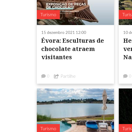
Turismo
Turi
15 dezembro 2021 12:00
10 d
Évora: Esculturas de
He
chocolate atraem
ve
visitantes
Na
Partilhe
0
0
Turismo
Turi