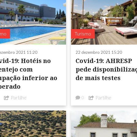
smo
Turismo
ezembro 2021 11:20
22 dezembro 2021 15:20
vid-19: Hotéis no
Covid-19: AHRESP
entejo com
pede disponibiliza
upação inferior ao
de mais testes
perado
Partilhe
Partilhe
0