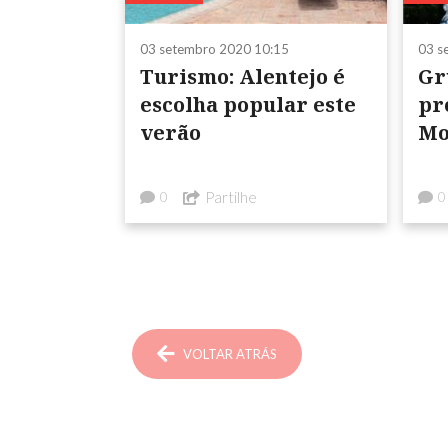
03 setembro 2020 10:15
03 s
Turismo: Alentejo é
Gr
escolha popular este
pr
verão
Mo
Partilhe
0
0
VOLTAR ATRÁS