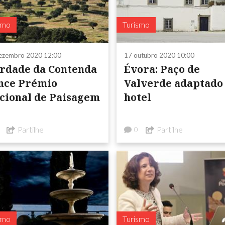
smo
Turismo
ezembro 2020 12:00
17 outubro 2020 10:00
rdade da Contenda
Évora: Paço de
nce Prémio
Valverde adaptado
cional de Paisagem
hotel
Partilhe
Partilhe
0
smo
Turismo