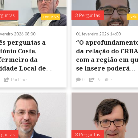
rguntas
3 Perguntas
Exclusivo
Exclu
evereiro 2026 08:00
01 fevereiro 2026 14:00
ês perguntas a
“O aprofundament
tónio Costa,
da relação do CRB
fermeiro da
com a região em q
idade Local de
se insere poderá
úde do Baixo
passar por uma
Partilhe
Partilhe
0
Alentejo (Ulsba)
integração da cult
rguntas
3 Perguntas