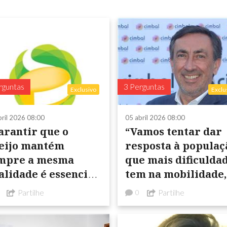
rguntas
3 Perguntas
Exclusivo
Exclu
bril 2026 08:00
05 abril 2026 08:00
arantir que o
“Vamos tentar dar
eijo mantém
resposta à populaç
mpre a mesma
que mais dificulda
alidade é essencial
tem na mobilidade,
ra fidelizar
nomeadamente, os
Partilhe
Partilhe
0
ientes e reforçar a
mais idosos que
a presença em
residem em locais