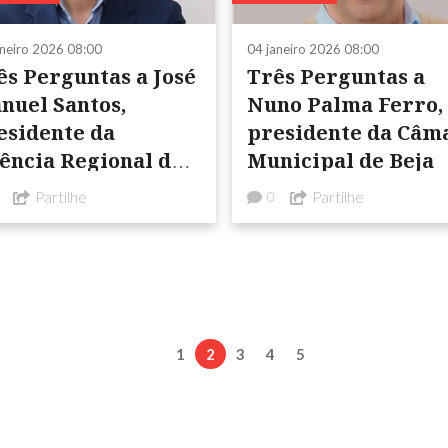
aneiro 2026 08:00
04 janeiro 2026 08:00
ês Perguntas a José
Três Perguntas a
nuel Santos,
Nuno Palma Ferro,
esidente da
presidente da Câm
ência Regional de
Municipal de Beja
omoção Turística
Partilhe
Partilhe
0
 Alentejo
1
2
3
4
5