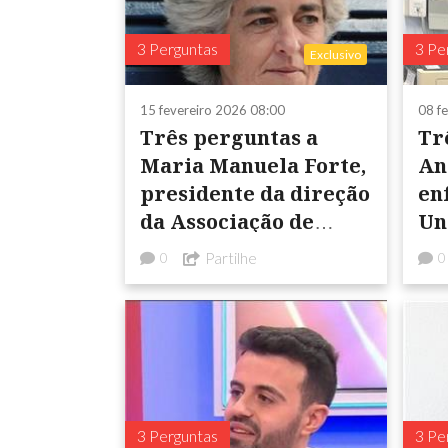
3 Perguntas
3 Pe
Exclusivo
15 fevereiro 2026 08:00
08 f
Três perguntas a
Tr
Maria Manuela Forte,
An
presidente da direção
en
da Associação de
Un
Paralisia Cerebral de
Sa
Partilhe
0
0
Odemira (APCO)
3 Perguntas
3 Pe