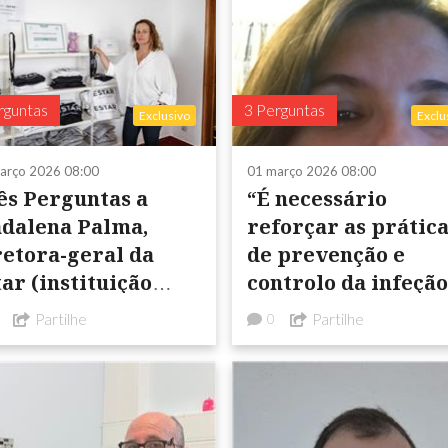
mercados mais ...
com ...
rguntas
3 Perguntas
Exclusivo
Exclu
arço 2026 08:00
01 março 2026 08:00
ês Perguntas a
“É necessário
dalena Palma,
reforçar as prátic
retora-geral da
de prevenção e
ar (instituição
controlo da infeção
rticular de
que já demonstra
Partilhe
Partilhe
0
lidariedade social)
resultados positivo
asseguran