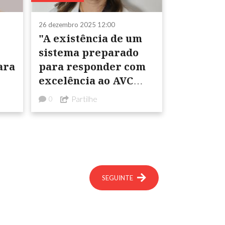
26 dezembro 2025 12:00
"A existência de um
sistema preparado
ara
para responder com
excelência ao AVC
reforça a confiança e
Partilhe
0
a segurança nos
cuidados de saúde de
...
SEGUINTE