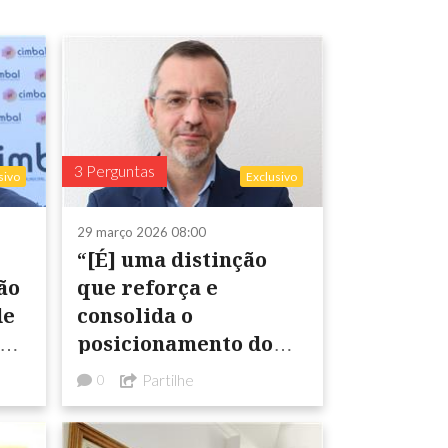
3 Perguntas
sivo
Exclusivo
29 março 2026 08:00
“[É] uma distinção
ão
que reforça e
de
consolida o
posicionamento do
Alentejo no mercado
Partilhe
0
espanhol,
acrescentando valor à