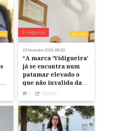
marca”
3 Perguntas
sivo
Exclusivo
22 fevereiro 2026 08:00
“A marca ‘Vidigueira’
as
já se encontra num
patamar elevado o
que não invalida dar
ram
continuidade ao
Partilhe
0
s,
trabalho entretanto
do a sua ...
realizado, sempre ...