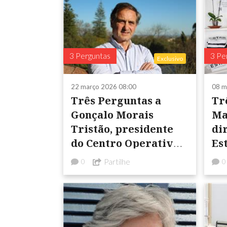
3 Perguntas
3 Pe
Exclusivo
22 março 2026 08:00
08 m
Três Perguntas a
Tr
Gonçalo Morais
Ma
Tristão, presidente
di
do Centro Operativo
Est
de Tecnologia de
pa
Partilhe
0
0
Regadio (COTR)
so