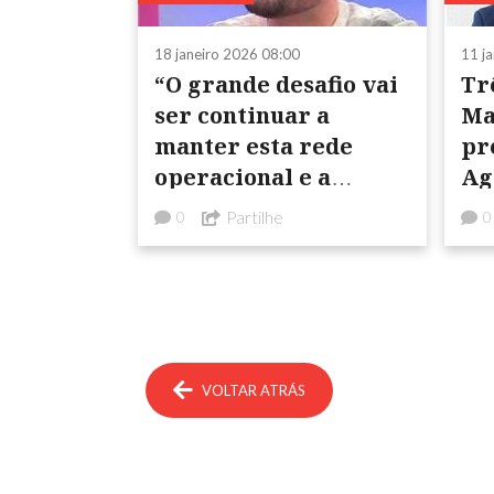
18 janeiro 2026 08:00
11 j
“O grande desafio vai
Tr
ser continuar a
Ma
manter esta rede
pr
operacional e a
Ag
melhoria contínua
Pr
Partilhe
0
0
dos equipamentos
do
existentes”
VOLTAR ATRÁS