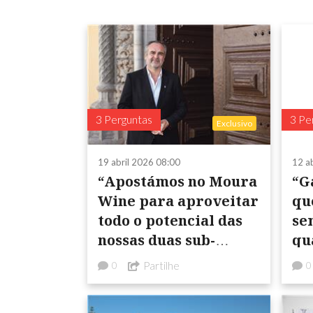
3 Perguntas
3 Pe
Exclusivo
19 abril 2026 08:00
12 a
“Apostámos no Moura
“G
Wine para aproveitar
qu
todo o potencial das
se
nossas duas sub-
qu
regiões (Moura e
pa
Partilhe
0
0
Granja-Amareleja) e
cl
o capital de ...
su