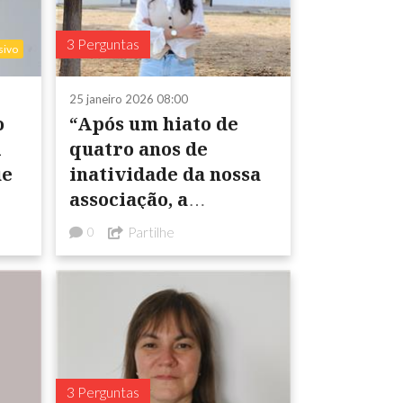
3 Perguntas
sivo
25 janeiro 2026 08:00
o
“Após um hiato de
A
quatro anos de
ue
inatividade da nossa
associação, a
prioridade passa por
Partilhe
0
ura
reconstruir os canais
musical local no seu ...
de diálogo e a ...
3 Perguntas