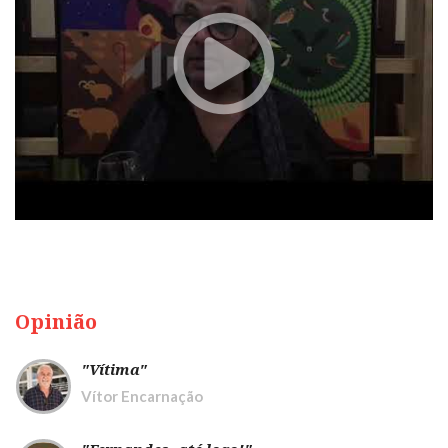
Opinião
"Vítima"
Vítor Encarnação