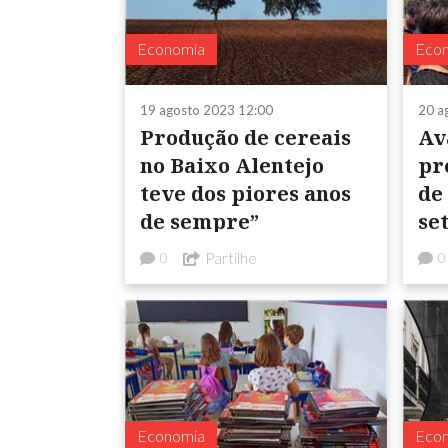
Economia
Eco
19 agosto 2023 12:00
20 a
Produção de cereais
Av
no Baixo Alentejo
pr
teve dos piores anos
de
de sempre”
se
Partilhe
0
0
Economia
Eco