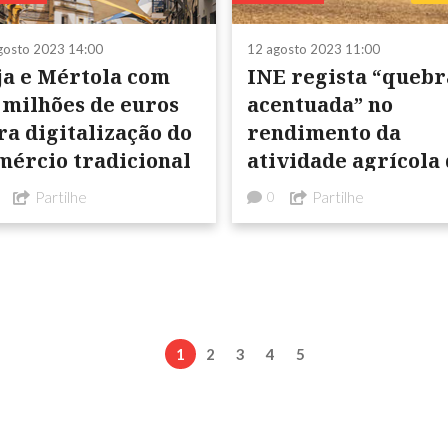
gosto 2023 14:00
12 agosto 2023 11:00
ja e Mértola com
INE regista “quebr
4 milhões de euros
acentuada” no
ra digitalização do
rendimento da
mércio tradicional
atividade agrícola
região
Partilhe
Partilhe
0
1
2
3
4
5