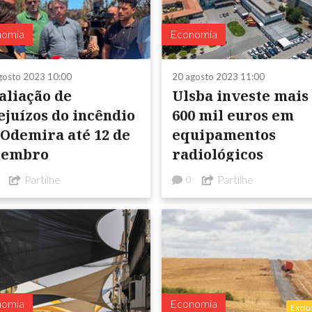
nomia
Economia
gosto 2023 10:00
20 agosto 2023 11:00
aliação de
Ulsba investe mais
ejuízos do incêndio
600 mil euros em
 Odemira até 12 de
equipamentos
tembro
radiológicos
Partilhe
Partilhe
0
nomia
Economia
Exclu