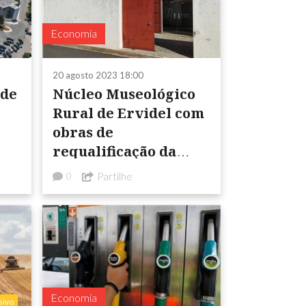
Economia
20 agosto 2023 18:00
 de
Núcleo Museológico
Rural de Ervidel com
obras de
requalificação da
cobertura no valor de
Partilhe
0
112 mil euros
Economia
sivo