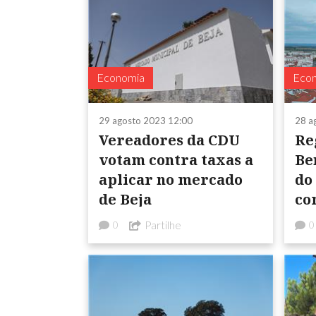
Economia
Eco
29 agosto 2023 12:00
28 a
Vereadores da CDU
Re
votam contra taxas a
Be
aplicar no mercado
do
de Beja
co
IM
Partilhe
0
0