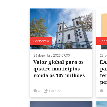
Economia
Eco
26 dezembro 2025 09:00
26 d
Valor global para os
EA
quatro municípios
pa
ronda os 107 milhões
te
pe
Partilhe
0
0