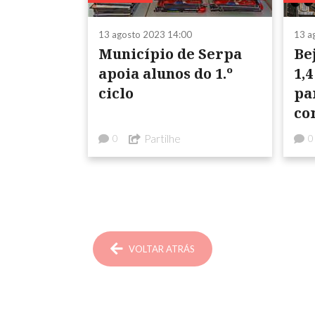
13 agosto 2023 14:00
13 a
Município de Serpa
Be
apoia alunos do 1.º
1,
ciclo
pa
co
Partilhe
0
0
VOLTAR ATRÁS