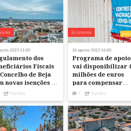
nomia
Economia
Exclu
gosto 2023 11:00
26 agosto 2023 16:00
gulamento dos
Programa de apoio
neficiários Fiscais
vai disponibilizar 4
 Concelho de Beja
milhões de euros
m novas isenções ao
para compensar
I e IMT
gastos com a covid-
Partilhe
Partilhe
0