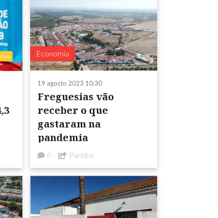
Economia
sivo
19 agosto 2023 10:30
Freguesias vão
,3
receber o que
gastaram na
pandemia
19
Partilhe
0