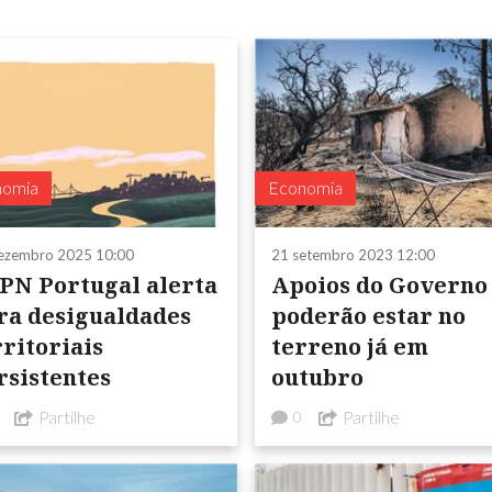
nomia
Economia
ezembro 2025 10:00
21 setembro 2023 12:00
PN Portugal alerta
Apoios do Governo
ra desigualdades
poderão estar no
rritoriais
terreno já em
rsistentes
outubro
Partilhe
Partilhe
0