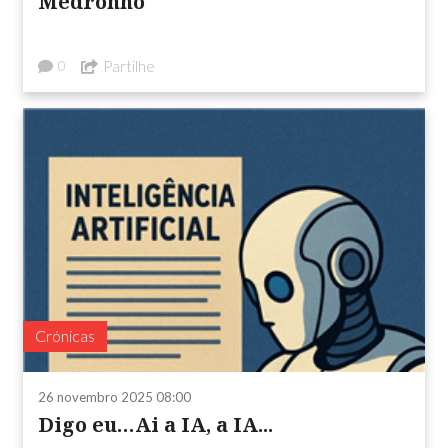
Medronho
Partilhe
0
Crónicas
26 novembro 2025 08:00
Digo eu…Ai a IA, a IA...