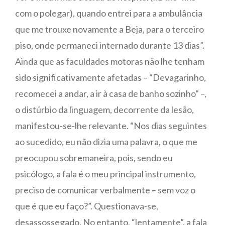
com o polegar), quando entrei para a ambulância
que me trouxe novamente a Beja, para o terceiro
piso, onde permaneci internado durante 13 dias”.
Ainda que as faculdades motoras não lhe tenham
sido significativamente afetadas – “Devagarinho,
recomecei a andar, a ir à casa de banho sozinho” –,
o distúrbio da linguagem, decorrente da lesão,
manifestou-se-lhe relevante. “Nos dias seguintes
ao sucedido, eu não dizia uma palavra, o que me
preocupou sobremaneira, pois, sendo eu
psicólogo, a fala é o meu principal instrumento,
preciso de comunicar verbalmente – sem voz o
que é que eu faço?”. Questionava-se,
desassossegado. No entanto, “lentamente”, a fala