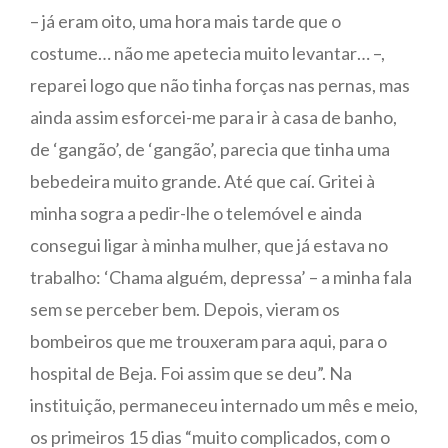
– já eram oito, uma hora mais tarde que o
costume… não me apetecia muito levantar… –,
reparei logo que não tinha forças nas pernas, mas
ainda assim esforcei-me para ir à casa de banho,
de ‘gangão’, de ‘gangão’, parecia que tinha uma
bebedeira muito grande. Até que caí. Gritei à
minha sogra a pedir-lhe o telemóvel e ainda
consegui ligar à minha mulher, que já estava no
trabalho: ‘Chama alguém, depressa’ – a minha fala
sem se perceber bem. Depois, vieram os
bombeiros que me trouxeram para aqui, para o
hospital de Beja. Foi assim que se deu”. Na
instituição, permaneceu internado um mês e meio,
os primeiros 15 dias “muito complicados, com o