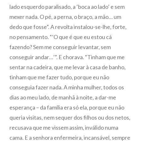
lado esquerdo paralisado, a ‘boca ao lado’ e sem
mexer nada. O pé, a perna, o braço, a mão… um
dedo que fosse”. A revolta instalou-se-lhe, forte,
no pensamento. “’O que é que eu estou cá
fazendo? Sem me conseguir levantar, sem
conseguir andar…’”. E chorava. “Tinham que me
sentar na cadeira, que me levar à casa de banho,
tinham que me fazer tudo, porque eu não
conseguia fazer nada. A minha mulher, todos os
dias ao meu lado, de manhã à noite, a dar-me
esperança – da família era só ela, porque eu não
queria visitas, nem sequer dos filhos ou dos netos,
recusava que me vissem assim, inválido numa
cama. E a senhora enfermeira, incansável, sempre