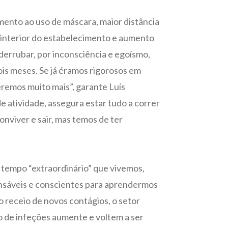
ento ao uso de máscara, maior distância
o interior do estabelecimento e aumento
errubar, por inconsciência e egoísmo,
ois meses. Se já éramos rigorosos em
eremos muito mais”, garante Luís
de atividade, assegura estar tudo a correr
nviver e sair, mas temos de ter
o tempo “extraordinário” que vivemos,
onsáveis e conscientes para aprendermos
o receio de novos contágios, o setor
o de infeções aumente e voltem a ser