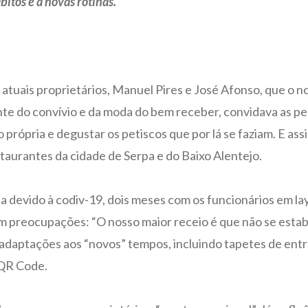
itos e a novas rotinas.
 atuais proprietários, Manuel Pires e José Afonso, que o 
te do convívio e da moda do bem receber, convidava as pes
 própria e degustar os petiscos que por lá se faziam. E as
taurantes da cidade de Serpa e do Baixo Alentejo.
devido à codiv-19, dois meses com os funcionários em lay-
m preocupações: “O nosso maior receio é que não se estabe
adaptações aos “novos” tempos, incluindo tapetes de entr
 QR Code.