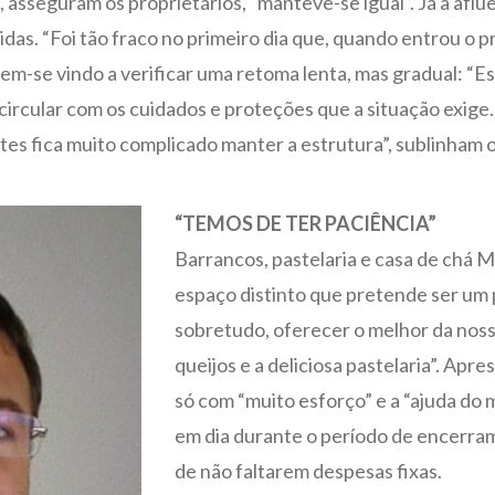
 asseguram os proprietários, “manteve-se igual”. Já a aflu
das. “Foi tão fraco no primeiro dia que, quando entrou o p
tem-se vindo a verificar uma retoma lenta, mas gradual: “
ircular com os cuidados e proteções que a situação exige
entes fica muito complicado manter a estrutura”, sublinham o
“TEMOS DE TER PACIÊNCIA”
Barrancos, pastelaria e casa de chá M
espaço distinto que pretende ser um 
sobretudo, oferecer o melhor da nossa
queijos e a deliciosa pastelaria”. Ap
só com “muito esforço” e a “ajuda do 
em dia durante o período de encerram
de não faltarem despesas fixas.