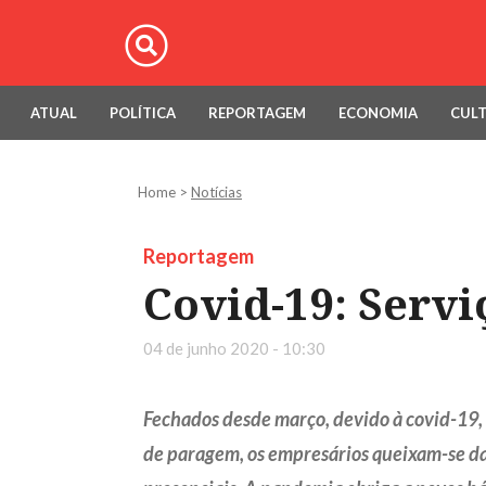
ATUAL
POLÍTICA
REPORTAGEM
ECONOMIA
CUL
Home
>
Notícias
Reportagem
Covid-19: Serv
04 de junho 2020 - 10:30
Fechados desde março, devido à covid-19, 
de paragem, os empresários queixam-se da f