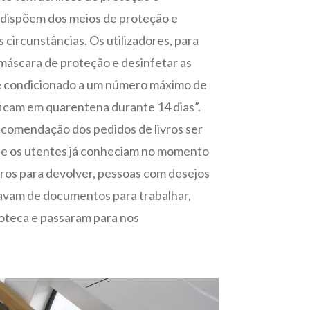
 dispõem dos meios de proteção e
s circunstâncias. Os utilizadores, para
 máscara de proteção e desinfetar as
o é condicionado a um número máximo de
icam em quarentena durante 14 dias”.
recomendação dos pedidos de livros ser
que os utentes já conheciam no momento
vros para devolver, pessoas com desejos
savam de documentos para trabalhar,
oteca e passaram para nos