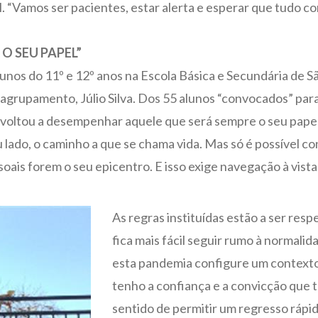
. “Vamos ser pacientes, estar alerta e esperar que tudo co
O SEU PAPEL”
 alunos do 11º e 12º anos na Escola Básica e Secundária de
o agrupamento, Júlio Silva. Dos 55 alunos “convocados” par
a voltou a desempenhar aquele que será sempre o seu pape
ado, o caminho a que se chama vida. Mas só é possível con
ais forem o seu epicentro. E isso exige navegação à vista
As regras instituídas estão a ser res
fica mais fácil seguir rumo à normal
esta pandemia configure um contexto 
tenho a confiança e a convicção que
sentido de permitir um regresso rápid