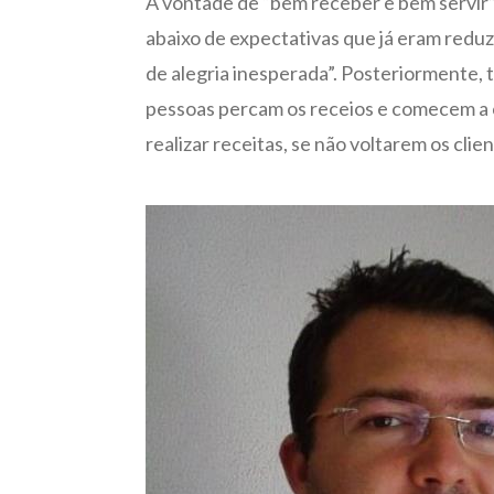
A vontade de “bem receber e bem servir”,
abaixo de expectativas que já eram reduzi
de alegria inesperada”. Posteriormente, 
pessoas percam os receios e comecem a c
realizar receitas, se não voltarem os cli