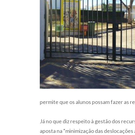
permite que os alunos possam fazer as re
Já no que diz respeito à gestão dos recu
aposta na “minimização das deslocações à