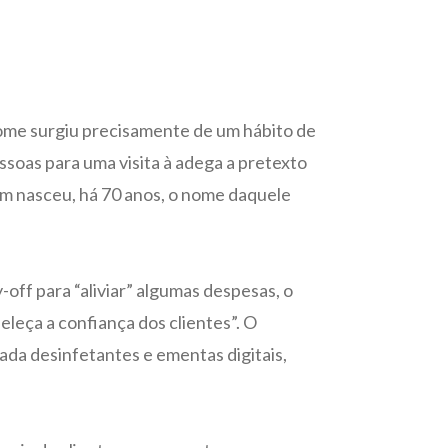
nome surgiu precisamente de um hábito de
soas para uma visita à adega a pretexto
sim nasceu, há 70 anos, o nome daquele
off para “aliviar” algumas despesas, o
leça a confiança dos clientes”. O
ada desinfetantes e ementas digitais,