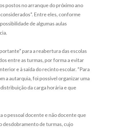
hos postos no arranque do próximo ano
r considerados”. Entre eles, conforme
possibilidade de algumas aulas
cia.
mportante” para a reabertura das escolas
dos entre as turmas, por forma a evitar
terior e à saída do recinto escolar. “Para
om a autarquia, foi possível organizar uma
 distribuição da carga horária e que
ara o pessoal docente e não docente que
 no desdobramento de turmas, cujo