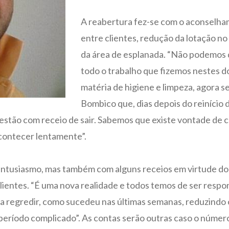
A reabertura fez-se com o aconselham
entre clientes, redução da lotação n
da área de esplanada. “Não podemos d
todo o trabalho que fizemos nestes d
matéria de higiene e limpeza, agora s
Bombico que, dias depois do reinício 
stão com receio de sair. Sabemos que existe vontade de co
acontecer lentamente”.
e entusiasmo, mas também com alguns receios em virtude d
clientes. “É uma nova realidade e todos temos de ser resp
r a regredir, como sucedeu nas últimas semanas, reduzindo 
período complicado”. As contas serão outras caso o númer