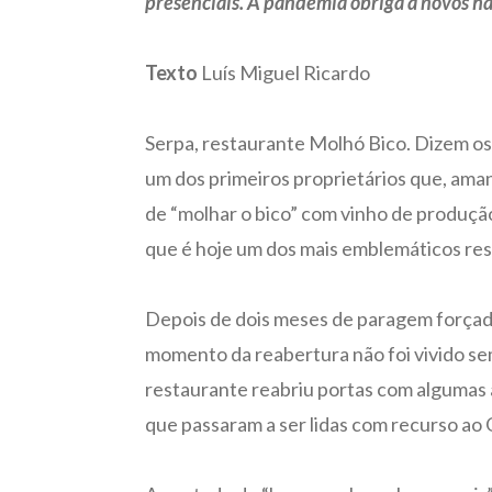
presenciais. A pandemia obriga a novos háb
Texto
Luís Miguel Ricardo
Serpa, restaurante Molhó Bico. Dizem os
um dos primeiros proprietários que, aman
de “molhar o bico” com vinho de produção
que é hoje um dos mais emblemáticos res
Depois de dois meses de paragem forçada 
momento da reabertura não foi vivido se
restaurante reabriu portas com algumas 
que passaram a ser lidas com recurso ao