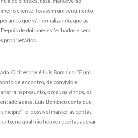
ência de clientes, essa, manteve-se
rimeiro cliente, foi assim um sentimento
Esperamos que vá normalizando, que as
. Depois de dois meses fechados e sem
s proprietários.
aria. O cicerone é Luís Bombico. “É um
ponto de encontro, de convívio e,
 terra: o presunto, o mel, os vinhos, os
resentado a casa, Luís Bombico conta que
município” foi possível manter as contas
ento, no qual não houve receitas apesar