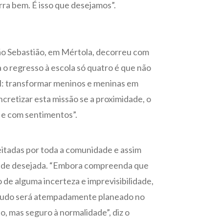
rra bem. É isso que desejamos”.
 São Sebastião, em Mértola, decorreu com
a o regresso à escola só quatro é que não
l: transformar meninos e meninas em
cretizar esta missão se a proximidade, o
 e com sentimentos”.
peitadas por toda a comunidade e assim
idade desejada. “Embora compreenda que
de alguma incerteza e imprevisibilidade,
 tudo será atempadamente planeado no
o, mas seguro à normalidade”, diz o