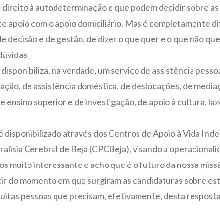
 direito à autodeterminação e que podem decidir sobre as s
te apoio com o apoio domiciliário. Mas é completamente dif
e decisão e de gestão, de dizer o que quer e o que não quer
dúvidas.
sponibiliza, na verdade, um serviço de assistência pessoal
tação, de assistência doméstica, de deslocações, de media
 ensino superior e de investigação, de apoio à cultura, laz
 é disponibilizado através dos Centros de Apoio à Vida In
alisia Cerebral de Beja (CPCBeja), visando a operacionalid
nos muito interessante e acho que é o futuro da nossa mi
tir do momento em que surgiram as candidaturas sobre est
uitas pessoas que precisam, efetivamente, desta resposta