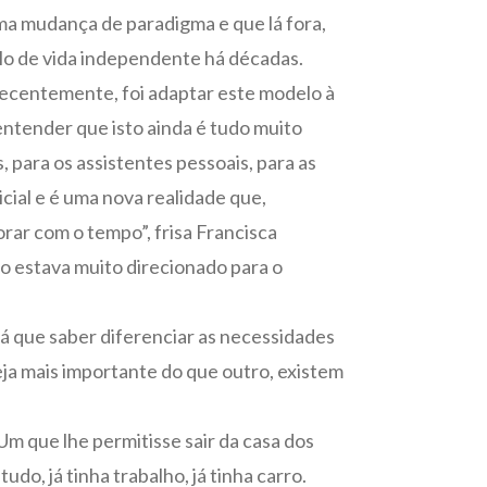
a mudança de paradigma e que lá fora,
elo de vida independente há décadas.
recentemente, foi adaptar este modelo à
ntender que isto ainda é tudo muito
, para os assistentes pessoais, para as
icial e é uma nova realidade que,
orar com o tempo”, frisa Francisca
do estava muito direcionado para o
há que saber diferenciar as necessidades
eja mais importante do que outro, existem
Um que lhe permitisse sair da casa dos
udo, já tinha trabalho, já tinha carro.