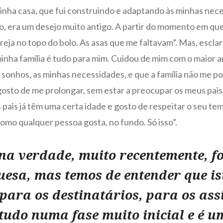
minha casa, que fui construindo e adaptando às minhas ne
, era um desejo muito antigo. A partir do momento em que
ereja no topo do bolo. As asas que me faltavam”. Mas, escl
minha família é tudo para mim. Cuidou de mim com o maior
nhos, as minhas necessidades, e que a família não me pod
e gosto de me prolongar, sem estar a preocupar os meus pais
pais já têm uma certa idade e gosto de respeitar o seu t
omo qualquer pessoa gosta, no fundo. Só isso”.
 na verdade, muito recentemente, f
uesa, mas temos de entender que is
para os destinatários, para os ass
 tudo numa fase muito inicial e é 