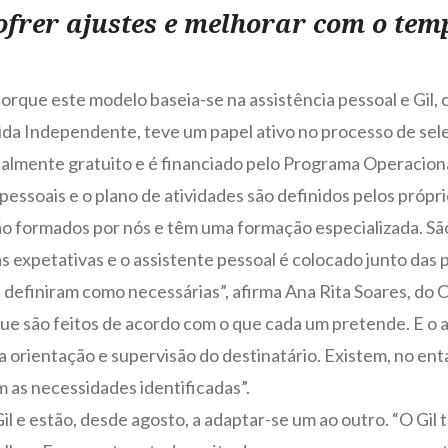
ofrer ajustes e melhorar com o tem
 porque este modelo baseia-se na assistência pessoal e Gil
Vida Independente, teve um papel ativo no processo de sel
otalmente gratuito e é financiado pelo Programa Operaciona
pessoais e o plano de atividades são definidos pelos própr
são formados por nós e têm uma formação especializada. Sã
as expetativas e o assistente pessoal é colocado junto das
as definiram como necessárias”, afirma Ana Rita Soares, d
 que são feitos de acordo com o que cada um pretende. E o 
 orientação e supervisão do destinatário. Existem, no en
 as necessidades identificadas”.
il e estão, desde agosto, a adaptar-se um ao outro. “O Gil