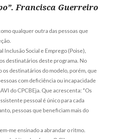
po”. Francisca Guerreiro
, como qualquer outra das pessoas que
eção.
l Inclusão Social e Emprego (Poise),
ios destinatários deste programa. No
o os destinatários do modelo, porém, que
 pessoas com deficiência ou incapacidade
o CAVI do CPCBEja. Que acrescenta: “Os
assistente pessoal é único para cada
tanto, pessoas que beneficiam mais do
 tem-me ensinado a abrandar o ritmo.