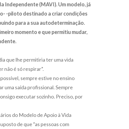
ida Independente (MAVI). Um modelo, já
- -piloto destinado a criar condições
buindo para a sua autodeterminação.
imeiro momento e que permitiu mudar,
endente.
a que lhe permitiria ter uma vida
 não é só respirar”.
 possível, sempre estive no ensino
rar uma saída profissional. Sempre
onsigo executar sozinho. Preciso, por
atários do Modelo de Apoio à Vida
ssuposto de que “as pessoas com