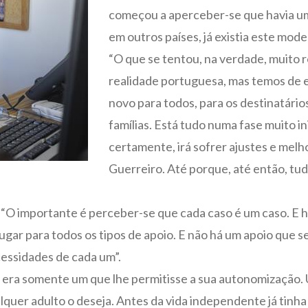
começou a aperceber-se que havia um
em outros países, já existia este mod
“O que se tentou, na verdade, muito 
realidade portuguesa, mas temos de e
novo para todos, para os destinatários
famílias. Está tudo numa fase muito in
certamente, irá sofrer ajustes e melh
Guerreiro. Até porque, até então, tu
 “O importante é perceber-se que cada caso é um caso. E 
ugar para todos os tipos de apoio. E não há um apoio que s
cessidades de cada um”.
, era somente um que lhe permitisse a sua autonomização. 
lquer adulto o deseja. Antes da vida independente já tinha t