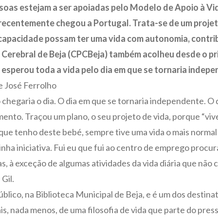
ssoas estejam a ser apoiadas pelo Modelo de Apoio à V
recentemente chegou a Portugal. Trata-se de um projeto
ncapacidade possam ter uma vida com autonomia, contri
 Cerebral de Beja (CPCBeja) também acolheu desde o pr
e esperou toda a vida pelo dia em que se tornaria indep
e José Ferrolho
hegaria o dia. O dia em que se tornaria independente. O di
o. Traçou um plano, o seu projeto de vida, porque “viver
, que tenho deste bebé, sempre tive uma vida o mais normal
minha iniciativa. Fui eu que fui ao centro de emprego procu
 à exceção de algumas atividades da vida diária que não c
Gil.
úblico, na Biblioteca Municipal de Beja, e é um dos destin
s, nada menos, de uma filosofia de vida que parte do pre