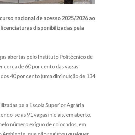
oncurso nacional de acesso 2025/2026 ao
licenciaturas disponibilizadas pela
as abertas pelo Instituto Politécnico de
er cerca de 60 por cento das vagas
m dos 40 por cento (uma diminuição de 134
ilizadas pela Escola Superior Agrária
ndo-se as 91 vagas iniciais, em aberto.
a pelo número exíguo de colocados, em
do Ambiente, que não registou qualquer