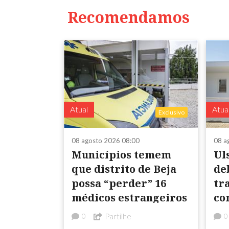
Recomendamos
Atual
Atua
Exclusivo
08 agosto 2026 08:00
08 a
Municípios temem
Ul
que distrito de Beja
de
possa “perder” 16
tra
médicos estrangeiros
co
da
Partilhe
0
0