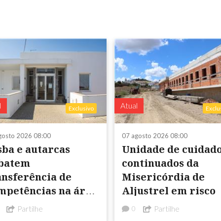
l
Atual
Exclusivo
Exclu
gosto 2026 08:00
07 agosto 2026 08:00
sba e autarcas
Unidade de cuidad
batem
continuados da
nsferência de
Misericórdia de
mpetências na área
Aljustrel em risco
 Saúde
Partilhe
Partilhe
0