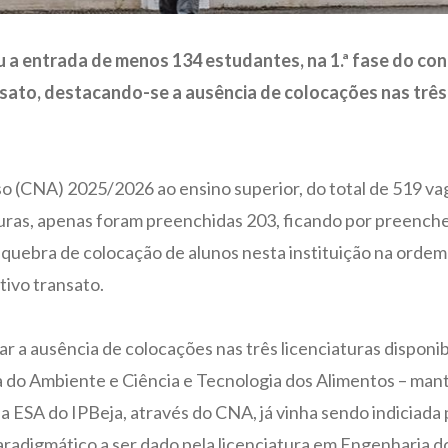
ou a entrada de menos 134 estudantes, na 1.ª fase do c
nsato, destacando-se a ausência de colocações nas três 
so (CNA) 2025/2026 ao ensino superior, do total de 519 vag
aturas, apenas foram preenchidas 203, ficando por preench
 quebra de colocação de alunos nesta instituição na orde
tivo transato.
r a ausência de colocações nas três licenciaturas disponib
 do Ambiente e Ciência e Tecnologia dos Alimentos – mante
a ESA do IPBeja, através do CNA, já vinha sendo indiciad
paradigmático a ser dado pela licenciatura em Engenharia 