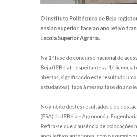
O Instituto Politécnico de Beja regist
ensino superior, face ao ano letivo tra
Escola Superior Agrária.
Na 1.ª fase do concurso nacional de aces
Beja (IPBeja), respeitantes a 14 licenci
abertas, significando este resultado uma
estudantes), face à mesma fase do ano le
No âmbito destes resultados é de destaca
(ESA) do IPBeja – Agronomia, Engenharia
Refira-se que a ausência de colocações n
anos letivos anteriores, com o exemplo 