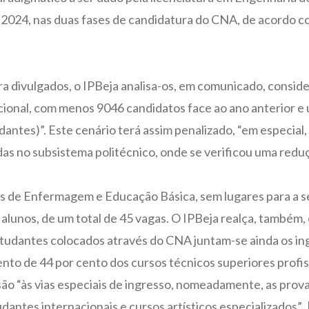
 2024, nas duas fases de candidatura do CNA, de acordo co
 divulgados, o IPBeja analisa-os, em comunicado, consi
nacional, com menos 9046 candidatos face ao ano anterior 
antes)”. Este cenário terá assim penalizado, “em especial,
as no subsistema politécnico, onde se verificou uma reduç
ras de Enfermagem e Educação Básica, sem lugares para a 
 alunos, de um total de 45 vagas. O IPBeja realça, também,
estudantes colocados através do CNA juntam-se ainda os i
mento de 44 por cento dos cursos técnicos superiores profi
ão “às vias especiais de ingresso, nomeadamente, as provas
dantes internacionais e cursos artísticos especializados”.