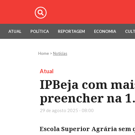
ATUAL
POLÍTICA
REPORTAGEM
ECONOMIA
CUL
Home
>
Notícias
Atual
IPBeja com mais
preencher na 1.
29 de agosto 2025 - 08:00
Escola Superior Agrária sem q