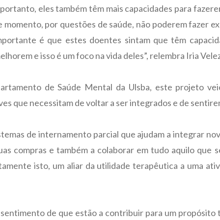
 portanto, eles também têm mais capacidades para fazerem
e momento, por questões de saúde, não poderem fazer e
portante é que estes doentes sintam que têm capacidad
lhorem e isso é um foco na vida deles”, relembra Iria Velez
partamento de Saúde Mental da Ulsba, este projeto vei
es que necessitam de voltar a ser integrados e de sentir
sistemas de internamento parcial que ajudam a integrar no
 suas compras e também a colaborar em tudo aquilo que 
atamente isto, um aliar da utilidade terapêutica a uma at
 sentimento de que estão a contribuir para um propósito t