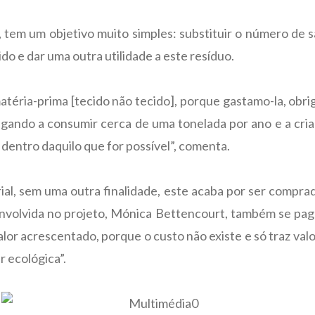
s, tem um objetivo muito simples: substituir o número de s
ido e dar uma outra utilidade a este resíduo.
téria-prima [tecido não tecido], porque gastamo-la, obri
hegando a consumir cerca de uma tonelada por ano e a cri
a dentro daquilo que for possível”, comenta.
rial, sem uma outra finalidade, este acaba por ser compr
volvida no projeto, Mónica Bettencourt, também se paga “
valor acrescentado, porque o custo não existe e só traz valo
r ecológica”.