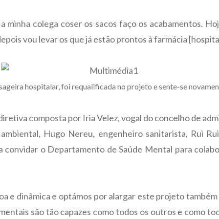
e a minha colega coser os sacos faço os acabamentos. Hoj
depois vou levar os que já estão prontos à farmácia [hospit
ageira hospitalar, foi requalificada no projeto e sente-se novament
diretiva composta por Iria Velez, vogal do concelho de adm
mbiental, Hugo Nereu, engenheiro sanitarista, Rui Rui
a convidar o Departamento de Saúde Mental para colabora
boa e dinâmica e optámos por alargar este projeto também
entais são tão capazes como todos os outros e como tod