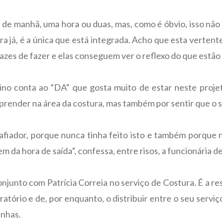
 de manhã, uma hora ou duas, mas, como é óbvio, isso não
a já, é a única que está integrada. Acho que esta vertente
azes de fazer e elas conseguem ver o reflexo do que estão a
ino conta ao “DA” que gosta muito de estar neste projet
aprender na área da costura, mas também por sentir que o 
afiador, porque nunca tinha feito isto e também porque
 da hora de saída”, confessa, entre risos, a funcionária d
njunto com Patrícia Correia no serviço de Costura. É a re
atório e de, por enquanto, o distribuir entre o seu serviço 
inhas.