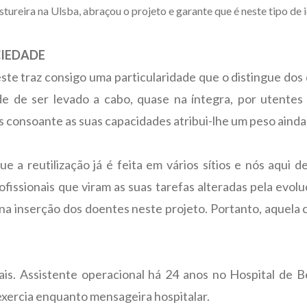
tureira na Ulsba, abraçou o projeto e garante que é neste tipo de i
CIEDADE
ste traz consigo uma particularidade que o distingue dos 
ade de ser levado a cabo, quase na íntegra, por utentes 
s consoante as suas capacidades atribui-lhe um peso ainda
que a reutilização já é feita em vários sítios e nós aqu
rofissionais que viram as suas tarefas alteradas pela evo
na inserção dos doentes neste projeto. Portanto, aquela 
ais. Assistente operacional há 24 anos no Hospital de B
exercia enquanto mensageira hospitalar.