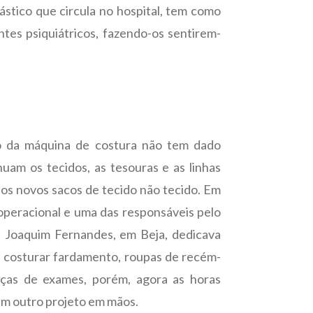
ástico que circula no hospital, tem como
entes psiquiátricos, fazendo-os sentirem-
o da máquina de costura não tem dado
uam os tecidos, as tesouras e as linhas
aos novos sacos de tecido não tecido. Em
 operacional e uma das responsáveis pelo
é Joaquim Fernandes, em Beja, dedicava
 a costurar fardamento, roupas de recém-
alças de exames, porém, agora as horas
m outro projeto em mãos.