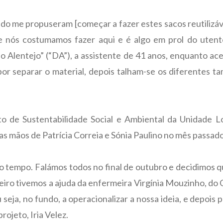
do me propuseram [começar a fazer estes sacos reutilizáve
que nós costumamos fazer aqui e é algo em prol do uten
 do Alentejo” (“DA”), a assistente de 41 anos, enquanto a
 por separar o material, depois talham-se os diferentes 
eto de Sustentabilidade Social e Ambiental da Unidade L
s mãos de Patrícia Correia e Sónia Paulino no mês passado
o tempo. Falámos todos no final de outubro e decidimos q
rimeiro tivemos a ajuda da enfermeira Virgínia Mouzinho, do
seja, no fundo, a operacionalizar a nossa ideia, e depois p
ojeto, Iria Velez.