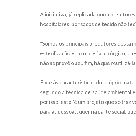
A iniciativa, já replicada noutros setore
hospitalares, por sacos de tecido não tec
“Somos os principais produtores desta ma
esterilização e no material cirúrgico, c
não se prevê o seu fim, há que reutilizá-l
Face às características do próprio mate
segundo a técnica de saúde ambiental en
por isso, este “é um projeto que só traz 
para as pessoas, quer na parte social, que