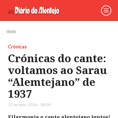
Home
Crónicas
Crónicas do cante:
voltamos ao Sarau
“Alemtejano” de
1937
12 de maio 2026 - 08:00
Filarmonia e cante alentejano juntos!