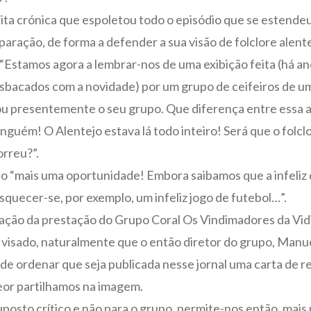
dita crónica que espoletou todo o episódio que se estendeu
ração, de forma a defender a sua visão de folclore alen
“Estamos agora a lembrar-nos de uma exibição feita (há an
sbacados com a novidade) por um grupo de ceifeiros de uma
u presentemente o seu grupo. Que diferença entre essa a
nguém! O Alentejo estava lá todo inteiro! Será que o fol
orreu?”.
do “mais uma oportunidade! Embora saibamos que a infeliz
quecer-se, por exemplo, um infeliz jogo de futebol…”.
rização da prestação do Grupo Coral Os Vindimadores da Vi
 visado, naturalmente que o então diretor do grupo, Man
a de ordenar que seja publicada nesse jornal uma carta de re
teor partilhamos na imagem.
suposto crítico e não para o grupo, permite-nos então, mai