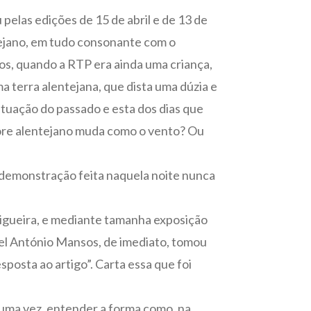
 pelas edições de 15 de abril e de 13 de
tejano, em tudo consonante com o
os, quando a RTP era ainda uma criança,
 terra alentejana, que dista uma dúzia e
tuação do passado e esta dos dias que
clore alentejano muda como o vento? Ou
 demonstração feita naquela noite nunca
digueira, e mediante tamanha exposição
uel António Mansos, de imediato, tomou
sposta ao artigo”. Carta essa que foi
s uma vez, entender a forma como, na