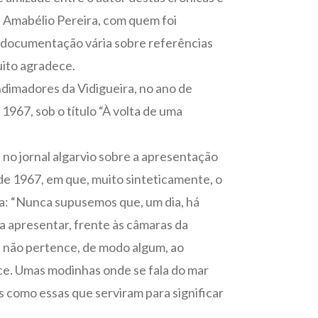
, Amabélio Pereira, com quem foi
 documentação vária sobre referências
uito agradece.
ndimadores da Vidigueira, no ano de
967, sob o título “À volta de uma
 no jornal algarvio sobre a apresentação
de 1967, em que, muito sinteticamente, o
a: “Nunca supusemos que, um dia, há
a apresentar, frente às câmaras da
e não pertence, de modo algum, ao
ce. Umas modinhas onde se fala do mar
s como essas que serviram para significar