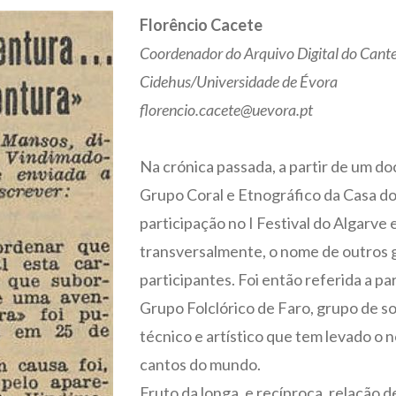
Florêncio Cacete
Coordenador
do Arquivo Digital do Cant
Cidehus/Universidade de Évora
florencio.cacete@uevora.pt
Na crónica passada, a partir de um d
Grupo Coral e Etnográfico da Casa do 
participação no I Festival do Algarv
transversalmente, o nome de outros gr
participantes. Foi então referida a p
Grupo Folclórico de Faro, grupo de s
técnico e artístico que tem levado o 
cantos do mundo.
Fruto da longa, e recíproca, relação 