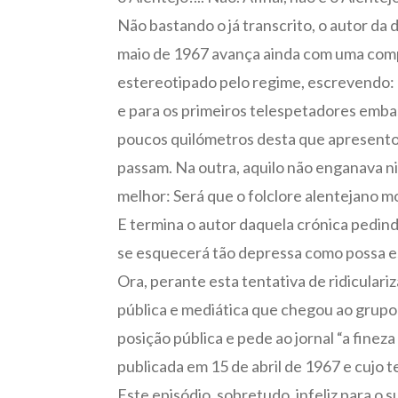
Não bastando o já transcrito, o autor da 
maio de 1967 avança ainda com uma compa
estereotipado pelo regime, escrevendo: 
e para os primeiros telespetadores emba
poucos quilómetros desta que apresento
passam. Na outra, aquilo não enganava ni
melhor: Será que o folclore alentejano m
E termina o autor daquela crónica pedin
se esquecerá tão depressa como possa es
Ora, perante esta tentativa de ridicula
pública e mediática que chegou ao grupo
posição pública e pede ao jornal “a finez
publicada em 15 de abril de 1967 e cujo 
Este episódio, sobretudo, infeliz para o 