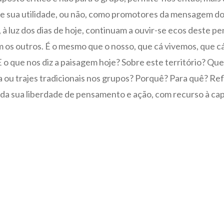
te e sua utilidade, ou não, como promotores da mensagem d
à luz dos dias de hoje, continuam a ouvir-se ecos deste p
lam os outros. É o mesmo que o nosso, que cá vivemos, que
 o que nos diz a paisagem hoje? Sobre este território? Q
 ou trajes tradicionais nos grupos? Porquê? Para quê? Re
a sua liberdade de pensamento e ação, com recurso à capaci