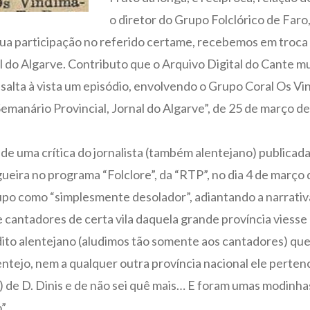
o diretor do Grupo Folclórico de Faro
sua participação no referido certame, recebemos em troca
l do Algarve. Contributo que o Arquivo Digital do Cante m
salta à vista um episódio, envolvendo o Grupo Coral Os Vi
anário Provincial, Jornal do Algarve”, de 25 de março de 1
e uma crítica do jornalista (também alentejano) publicada
eira no programa “Folclore”, da “RTP”, no dia 4 de março 
po como “simplesmente desolador”, adiantando a narrativ
cantadores de certa vila daquela grande província viesse 
dito alentejano (aludimos tão somente aos cantadores) qu
ntejo, nem a qualquer outra província nacional ele perten
!) de D. Dinis e de não sei quê mais… E foram umas modinha
”.