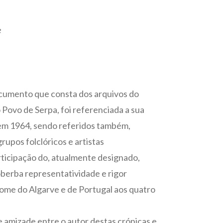
e
ocumento que consta dos arquivos do
Povo de Serpa, foi referenciada a sua
e em 1964, sendo referidos também,
upos folclóricos e artistas
articipação do, atualmente designado,
oberba representatividade e rigor
nome do Algarve e de Portugal aos quatro
de amizade entre o autor destas crónicas e