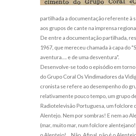
partilhada a documentação referente à 
aos grupos de cante na imprensa regiona
De entre a documentação partilhada, res
1967, que mereceu chamada à capa do “Sem
aventura…. e de uma desventura”.
Desenvolve-se todo o episódio em torno d
do Grupo Coral Os Vindimadores da Vidigu
cronista se refere ao desempenho do gru
relativamente pouco tempo, um grupo de 
Radiotelevisão Portuguesa, um folclore 
Alentejo. Nem por sombras! E nem ao Ale
(mar, muito mar, num folclore alentejano
o Alentejo!... Não. Afinal, não é o Alentejo