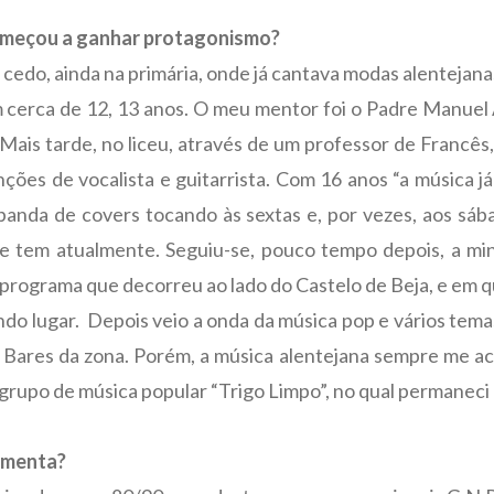
omeçou a ganhar protagonismo?
cedo, ainda na primária, onde já cantava modas alentejana
 cerca de 12, 13 anos. O meu mentor foi o Padre Manuel 
Mais tarde, no liceu, através de um professor de Francês,
ções de vocalista e guitarrista. Com 16 anos “a música j
nda de covers tocando às sextas e, por vezes, aos sába
ue tem atualmente. Seguiu-se, pouco tempo depois, a m
 no programa que decorreu ao lado do Castelo de Beja, e em
do lugar. Depois veio a onda da música pop e vários temas
 Bares da zona. Porém, a música alentejana sempre me aco
o grupo de música popular “Trigo Limpo”, no qual permaneci
Simenta?