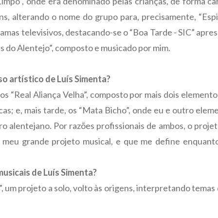
impo”, onde era denominado pelas crianças, de forma ca
ens, alterando o nome do grupo para, precisamente, “Espi
amas televisivos, destacando-se o “Boa Tarde - SIC” apre
as do Alentejo”, composto e musicado por mim.
so artístico de Luís Simenta?
 os “Real Aliança Velha”, composto por mais dois elemento
as; e, mais tarde, os “Mata Bicho”, onde eu e outro elem
ro alentejano. Por razões profissionais de ambos, o projet
 meu grande projeto musical, e que me define enquanto
usicais de Luís Simenta?
 um projeto a solo, volto às origens, interpretando temas 