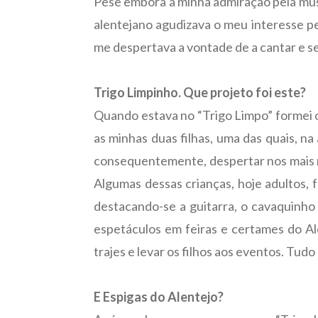
Pese embora a minha admiração pela mús
alentejano agudizava o meu interesse pe
me despertava a vontade de a cantar e s
Trigo Limpinho. Que projeto foi este?
Quando estava no “Trigo Limpo” formei 
as minhas duas filhas, uma das quais, na
consequentemente, despertar nos mais no
Algumas dessas crianças, hoje adultos,
destacando-se a guitarra, o cavaquinho
espetáculos em feiras e certames do Al
trajes e levar os filhos aos eventos. Tudo
E Espigas do Alentejo?