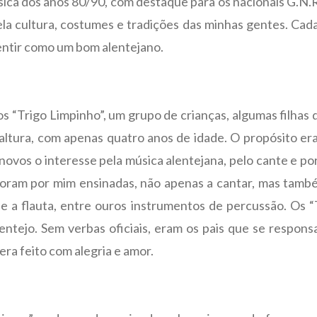
ica dos anos 80/90, com destaque para os nacionais G.N.R
la cultura, costumes e tradições das minhas gentes. Cada
entir como um bom alentejano.
os “Trigo Limpinho”, um grupo de crianças, algumas filha
 altura, com apenas quatro anos de idade. O propósito era
vos o interesse pela música alentejana, pelo cante e por 
 foram por mim ensinadas, não apenas a cantar, mas també
 e a flauta, entre ouros instrumentos de percussão. Os “
entejo. Sem verbas oficiais, eram os pais que se respons
 era feito com alegria e amor.