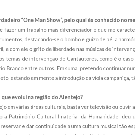
rdadeiro “One Man Show”, pelo qual és conhecido no mei
de fazer um trabalho mais diferenciador e que me caracte
strumentos, destacando-se o bombo e guizo de pé, a harmóni
, e com ele o grito de liberdade nas músicas de intervenç
os temas de intervenção de Cantautores, como é o caso d
rio Branco entre outros. Em suma, pretendo continuar n
to, estando em mente a introdução da viola campaniça, tã
 que evolui na região do Alentejo?
tejo em várias áreas culturais, basta ver televisão ou ouvir
do a Património Cultural Imaterial da Humanidade, deu
reservar e dar continuidade a uma cultura musical tão es