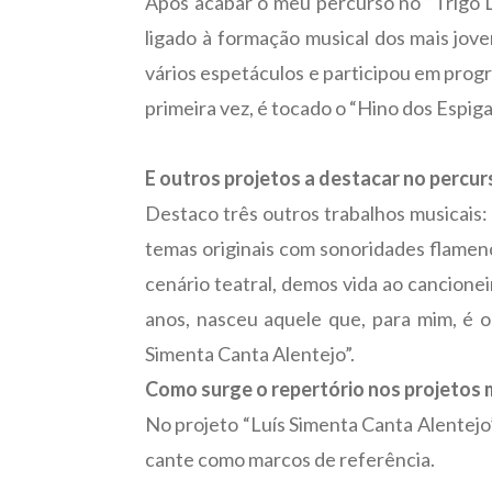
Após acabar o meu percurso no “Trigo L
ligado à formação musical dos mais jov
vários espetáculos e participou em progr
primeira vez, é tocado o “Hino dos Espig
E outros projetos a destacar no percur
Destaco três outros trabalhos musicais:
temas originais com sonoridades flamenc
cenário teatral, demos vida ao cancionei
anos, nasceu aquele que, para mim, é o
Simenta Canta Alentejo”.
Como surge o repertório nos projetos m
No projeto “Luís Simenta Canta Alentejo”,
cante como marcos de referência.