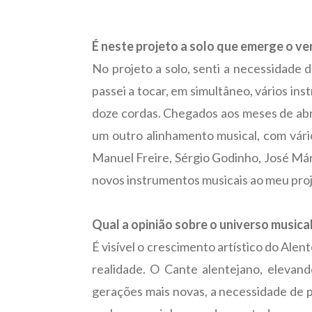
É neste projeto a solo que emerge o ve
No projeto a solo, senti a necessidade 
passei a tocar, em simultâneo, vários in
doze cordas. Chegados aos meses de abril
um outro alinhamento musical, com vári
Manuel Freire, Sérgio Godinho, José Má
novos instrumentos musicais ao meu proje
Qual a opinião sobre o universo musical
É visível o crescimento artístico do Alen
realidade. O Cante alentejano, elevan
gerações mais novas, a necessidade de p