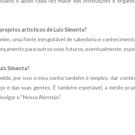
sário o apoio cada vez maior das instituições e organ
rojetos artísticos de Luís Simenta?
ra mim, uma fonte inesgotável de sabedoria e conhecimen
nçamento para outros voos futuros, eventualmente, espet
uís Simenta?
lde, por isso o meu sonho também é simples: dar conti
ejo e das suas gentes. É também espetável, a médio pr
ivulgar o “Nosso Alentejo”.