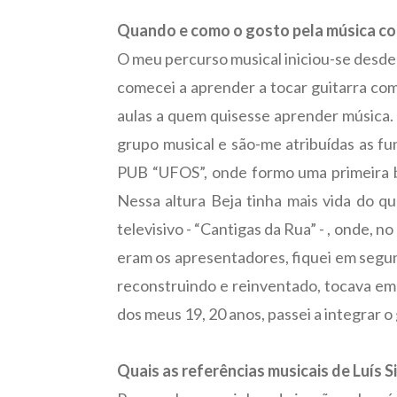
Quando e como o gosto pela música c
O meu percurso musical iniciou-se desde 
comecei a aprender a tocar guitarra com
aulas a quem quisesse aprender música. 
grupo musical e são-me atribuídas as fun
PUB “UFOS”, onde formo uma primeira ba
Nessa altura Beja tinha mais vida do q
televisivo - “Cantigas da Rua” - , onde,
eram os apresentadores, fiquei em segun
reconstruindo e reinventado, tocava em
dos meus 19, 20 anos, passei a integrar 
Quais as referências musicais de Luís 