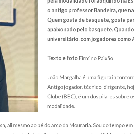
pela modalidade foi adquirido na E
o antigo professor Bandeira, que na
Quem gosta de basquete, gosta para
apaixonado pelo basquete. Quando e
universitário, com jogadores como
Texto e foto
Firmino Paixão
João Margalha é uma figura incontorn
Antigo jogador, técnico, dirigente, h
Clube (BBC), é um dos pilares sobre o
modalidade.
a, ali mesmo ao pé do arco da Mouraria. Sou do tempo em q