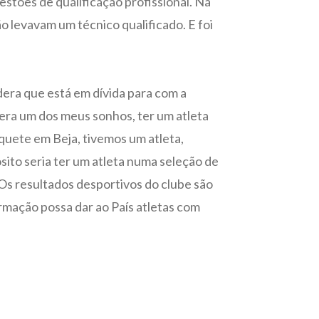
estões de qualificação profissional. Na
o levavam um técnico qualificado. E foi
era que está em dívida para com a
 era um dos meus sonhos, ter um atleta
squete em Beja, tivemos um atleta,
ito seria ter um atleta numa seleção de
 Os resultados desportivos do clube são
ormação possa dar ao País atletas com