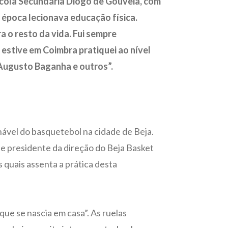
scola Secundária Diogo de Gouveia, com
 época lecionava educação física.
 o resto da vida. Fui sempre
stive em Coimbra pratiquei ao nível
 Augusto Baganha e outros”.
ável do basquetebol na cidade de Beja.
oje presidente da direção do Beja Basket
s quais assenta a prática desta
ue se nascia em casa”. As ruelas