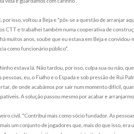
a vida e guardamos com carinho”.
vel, por isso, voltou a Beja e “pôs-se a questão de arranjar 
 CTT e trabalhei também numa cooperativa de construção c
a há muitos anos, soube que eu estava em Beja e convidou-
ia como funcionário público”.
hinho estava lá. Não tardou, por isso, culpa sua ou não, q
pessoas, eu, o Fialho e o Espada e sob pressão de Rui Palma
r, de onde acabámos por sair num momento difícil, quando 
patíveis. A solução passou mesmo por acabar e arranjarmo
eiro civil. “Contribui mais como sócio fundador. As pessoa
mais um conjunto de jogadores que, mais do que isso, er