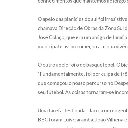
conhecimentos que mantemos ao longo d
O apelo das planícies do sul foi irresistí
chamava Direção de Obras da Zona Sul dos
José Colaço, que era um amigo de famíli
municipal e assim começou a minha vivênc
O outro apelo foi o do basquetebol. O bic
“Fundamentalmente, foi por culpa de três 
que começou o nosso percurso no Desperta
seu futebol. As coisas tornaram-se incom
Uma tarefa destinada, claro, a um engenh
BBC foram Luís Caramba, João Vilhena e 