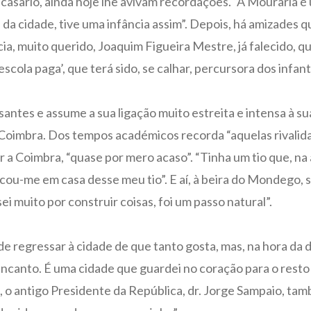
o casario, ainda hoje lhe avivam recordações. “A Mouraria 
s da cidade, tive uma infância assim”. Depois, há amizades q
, muito querido, Joaquim Figueira Mestre, já falecido, que
cola paga’, que terá sido, se calhar, percursora dos infant
antes e assume a sua ligação muito estreita e intensa à s
oimbra. Dos tempos académicos recorda “aquelas rivalida
ar a Coimbra, “quase por mero acaso”. “Tinha um tio que, na a
cou-me em casa desse meu tio”. E aí, à beira do Mondego, 
ei muito por construir coisas, foi um passo natural”.
de regressar à cidade de que tanto gosta, mas, na hora da
encanto. É uma cidade que guardei no coração para o resto 
, o antigo Presidente da República, dr. Jorge Sampaio, tam