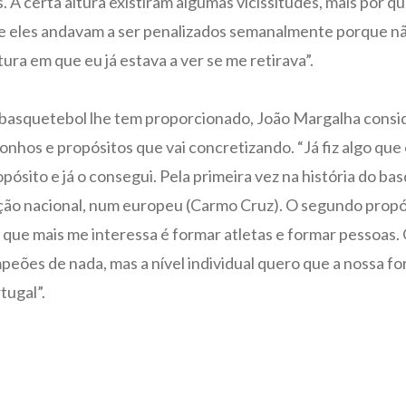
A certa altura existiram algumas vicissitudes, mais por qu
 2 e eles andavam a ser penalizados semanalmente porque nã
ra em que eu já estava a ver se me retirava”.
o basquetebol lhe tem proporcionado, João Margalha consid
onhos e propósitos que vai concretizando. “Já fiz algo que
pósito e já o consegui. Pela primeira vez na história do ba
ão nacional, num europeu (Carmo Cruz). O segundo propós
 que mais me interessa é formar atletas e formar pessoas.
peões de nada, mas a nível individual quero que a nossa f
tugal”.