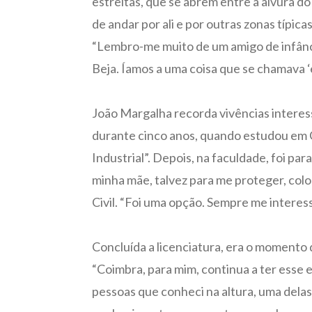
estreitas, que se abrem entre a alvura d
de andar por ali e por outras zonas típica
“Lembro-me muito de um amigo de infância
Beja. Íamos a uma coisa que se chamava ‘es
João Margalha recorda vivências interess
durante cinco anos, quando estudou em C
Industrial”. Depois, na faculdade, foi par
minha mãe, talvez para me proteger, colo
Civil. “Foi uma opção. Sempre me interess
Concluída a licenciatura, era o momento 
“Coimbra, para mim, continua a ter esse 
pessoas que conheci na altura, uma delas