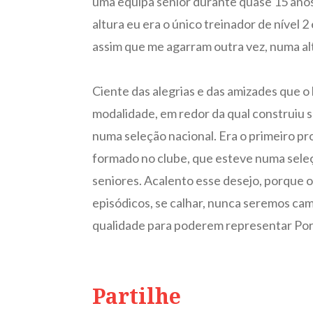
uma equipa sénior durante quase 15 anos. 
altura eu era o único treinador de nível
assim que me agarram outra vez, numa altu
Ciente das alegrias e das amizades que 
modalidade, em redor da qual construiu s
numa seleção nacional. Era o primeiro pro
formado no clube, que esteve numa seleç
seniores. Acalento esse desejo, porque o
episódicos, se calhar, nunca seremos cam
qualidade para poderem representar Por
Partilhe