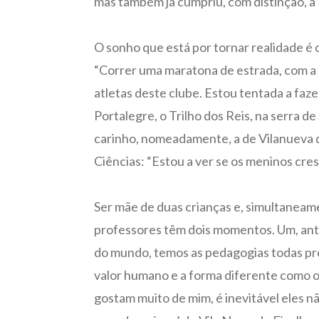
mas também já cumpriu, com distinção, a 
O sonho que está por tornar realidade é
“Correr uma maratona de estrada, com a 
atletas deste clube. Estou tentada a faz
Portalegre, o Trilho dos Reis, na serra d
carinho, nomeadamente, a de Vilanueva d
Ciências: “Estou a ver se os meninos cre
Ser mãe de duas crianças e, simultaneamen
professores têm dois momentos. Um, ante
do mundo, temos as pedagogias todas pre
valor humano e a forma diferente como o
gostam muito de mim, é inevitável eles 