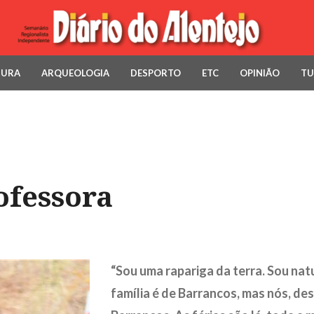
TURA
ARQUEOLOGIA
DESPORTO
ETC
OPINIÃO
TU
ofessora
“Sou uma rapariga da terra. Sou natu
família é de Barrancos, mas nós, d