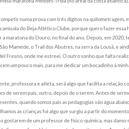
Meia-maratona Melides-Troia (no areal da costa atlântica)
 competir numa prova com três dígitos na quilometragem, m
camisola do Beja Atlético Clube, porque quero fazer essa
er a maratona do Douro, no final do ano. Depois, em 2020,
e São Mamede, o Trail dos Abutres, na serra da Lousã, e ai
el Fresno, onde me estreei. O outro sonho que falta reali
scem um pouco mais, para me dedicar um bocadinho à minha 
te, professora e atleta, será algo que facilita a relação 
s de serem pais, outro, depois de o serem. Antes de serm
sentes, quando somos pais as pedagogias vão água abaixo
lhamos as crianças foi algo que surgiu a partir do moment
não gostarem de um professor de físico-química, mas damo