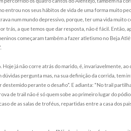
m percorrido os quatro cantos do Alentejo, também na corr
o entrou nos seus hábitos de vida de uma forma muito pecu
entrava num mundo depressivo, porque, ter uma vida muito co
por trás, a que temos que dar resposta, não é fácil. Então, 
s meninos começaram também a fazer atletismo no Beja Atlét
.
 Hoje já não corre atrás do marido, é, invariavelmente, ao 
 dúvidas pergunta mas, na sua definição da corrida, tem in
ser destemido perante o desafio”. E adianta: “No trail part
 de trail não é só quem sobe ao primeiro lugar do pódio.
aso de as salas de troféus, repartidas entre a casa dos pai