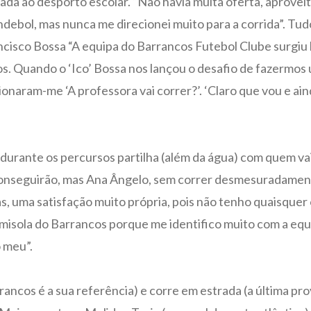
ada ao desporto escolar. “Não havia muita oferta, aprovei
andebol, mas nunca me direcionei muito para a corrida”. 
ancisco Bossa “A equipa do Barrancos Futebol Clube surgiu h
. Quando o ‘Ico’ Bossa nos lançou o desafio de fazermos u
ionaram-me ‘A professora vai correr?’. ‘Claro que vou e ain
 durante os percursos partilha (além da água) com quem vai
onseguirão, mas Ana Ângelo, sem correr desmesuradamente
s, uma satisfação muito própria, pois não tenho quaisquer 
misola do Barrancos porque me identifico muito com a equ
 meu”.
rrancos é a sua referência) e corre em estrada (a última p