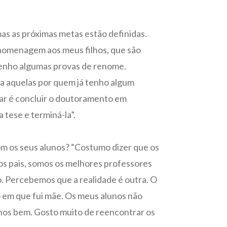
.
as as próximas metas estão definidas.
 homenagem aos meus filhos, que são
 tenho algumas provas de renome.
nda aquelas por quem já tenho algum
zar é concluir o doutoramento em
tese e terminá-la”.
com os seus alunos? “Costumo dizer que os
os pais, somos os melhores professores
. Percebemos que a realidade é outra. O
o em que fui mãe. Os meus alunos não
-nos bem. Gosto muito de reencontrar os