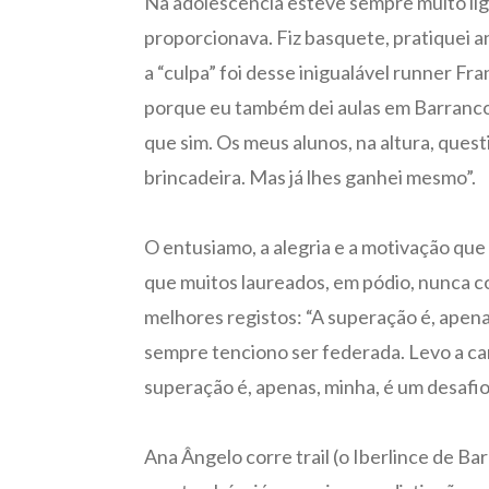
Na adolescência esteve sempre muito lig
proporcionava. Fiz basquete, pratiquei 
a “culpa” foi desse inigualável runner Fr
porque eu também dei aulas em Barrancos
que sim. Os meus alunos, na altura, quest
brincadeira. Mas já lhes ganhei mesmo”.
O entusiamo, a alegria e a motivação que
que muitos laureados, em pódio, nunca c
melhores registos: “A superação é, apena
sempre tenciono ser federada. Levo a ca
superação é, apenas, minha, é um desafio
Ana Ângelo corre trail (o Iberlince de Ba