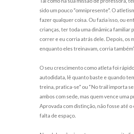
Tal como na sua missão de professora, te
sido um pouco “omnipresente”. O atletism
fazer qualquer coisa. Ou fazia isso, ou 
crianças, ter toda uma dinâmica familiar 
correr e eu corria atrás dele. Depois, o
enquanto eles treinavam, corria também”
O seu crescimento como atleta foi rápido.
autodidata, lê quanto baste e quando tem
treina, pratica-se” ou “No trail importa 
ambos com sede, mas quem vence uma prova
Aprovada com distinção, não fosse até o c
falta de espaço.