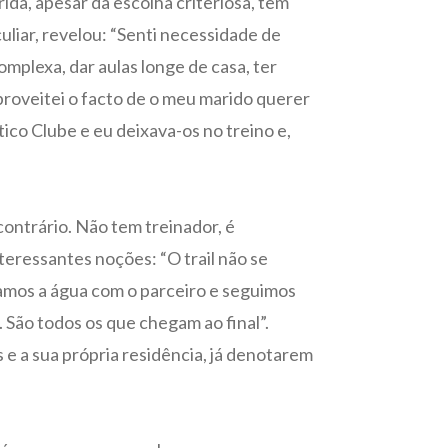
ida, apesar da escolha criteriosa, tem
liar, revelou: “Senti necessidade de
mplexa, dar aulas longe de casa, ter
aproveitei o facto de o meu marido querer
ico Clube e eu deixava-os no treino e,
contrário. Não tem treinador, é
teressantes noções: “O trail não se
ilhamos a água com o parceiro e seguimos
 São todos os que chegam ao final”.
s e a sua própria residência, já denotarem