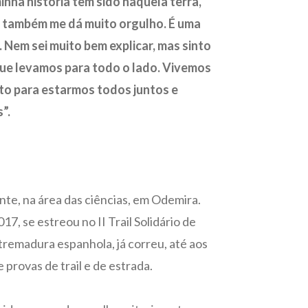
minha história tem sido naquela terra,
os também me dá muito orgulho. É uma
. Nem sei muito bem explicar, mas sinto
ue levamos para todo o lado. Vivemos
sto para estarmos todos juntos e
”.
nte, na área das ciências, em Odemira.
17, se estreou no II Trail Solidário de
tremadura espanhola, já correu, até aos
 provas de trail e de estrada.