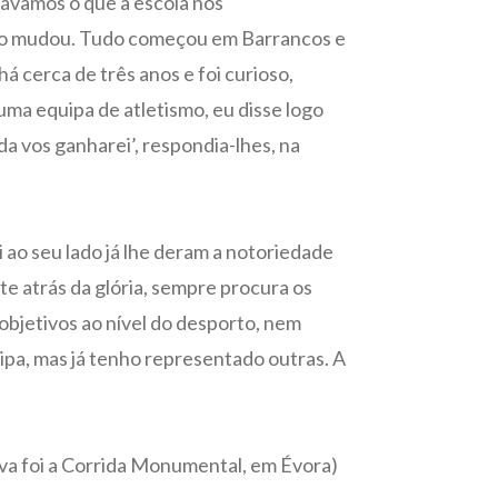
távamos o que a escola nos
Tudo mudou. Tudo começou em Barrancos e
á cerca de três anos e foi curioso,
ma equipa de atletismo, eu disse logo
da vos ganharei’, respondia-lhes, na
 ao seu lado já lhe deram a notoriedade
 atrás da glória, sempre procura os
objetivos ao nível do desporto, nem
ipa, mas já tenho representado outras. A
rova foi a Corrida Monumental, em Évora)