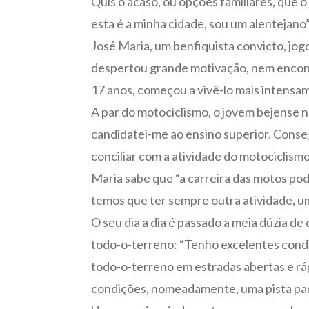
Quis o acaso, ou opções familiares, que
esta é a minha cidade, sou um alentejano”
José Maria, um benfiquista convicto, jo
despertou grande motivação, nem encontre
17 anos, começou a vivê-lo mais intensam
A par do motociclismo, o jovem bejense nã
candidatei-me ao ensino superior. Consegu
conciliar com a atividade do motociclismo
Maria sabe que “a carreira das motos pod
temos que ter sempre outra atividade, u
O seu dia a dia é passado a meia dúzia de
todo-o-terreno: “Tenho excelentes condi
todo-o-terreno em estradas abertas e ráp
condições, nomeadamente, uma pista para