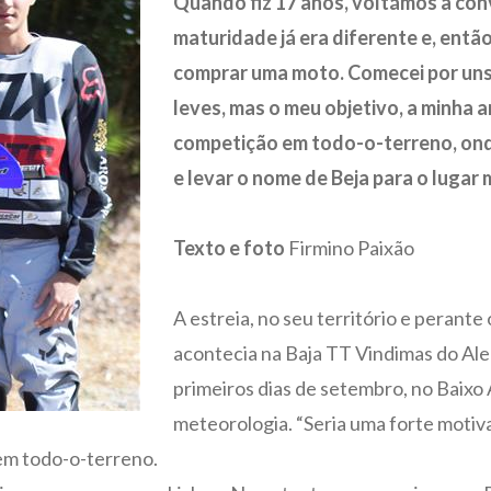
Quando fiz 17 anos, voltámos a con
maturidade já era diferente e, entã
comprar uma moto. Comecei por uns 
leves, mas o meu objetivo, a minha 
competição em todo-o-terreno, onde
e levar o nome de Beja para o lugar 
Texto e foto
Firmino Paixão
A estreia, no seu território e perante
acontecia na Baja TT Vindimas do Ale
primeiros dias de setembro, no Baixo 
meteorologia. “Seria uma forte motiv
 em todo-o-terreno.