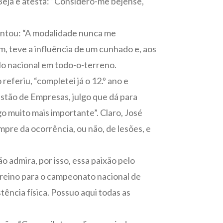
Beja e atesta: “Considero-me bejense,
contou: “A modalidade nunca me
, teve a influência de um cunhado e, aos
lo nacional em todo-o-terreno.
eferiu, “completei já o 12.º ano e
estão de Empresas, julgo que dá para
go muito mais importante”. Claro, José
pre da ocorrência, ou não, de lesões, e
o admira, por isso, essa paixão pelo
treino para o campeonato nacional de
ência física. Possuo aqui todas as