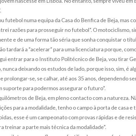
 o jovem nascesse em Lisboa. No entanto, sempre viveu em 
.
gou futebol numa equipa da Casa do Benfica de Beja, mas 
i razões para prosseguir no futebol”. O motociclismo, sim
ente e de uma forma tão séria que sonha conquistar o títu
o tardará a “acelerar” para uma licenciatura porque, como r
i entrar para o Instituto Politécnico de Beja, vou tirar G
, nunca deixando os estudos de lado, porque isso, sim, é al
e prolongar-se, se calhar, até aos 35 anos, dependendo sem
m suporte para podermos assegurar o futuro”.
 quilómetros de Beja, em pleno contacto com a natureza. Nã
ções para a modalidade, tenho o campo à porta de casa e 
idas, esse é um campeonato com provas rápidas e de resist
 treinar a parte mais técnica da modalidade”.