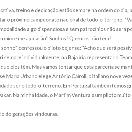
ortiva, treino e dedicação estão sempre na ordem do dia,
tar o próximo campeonato nacional de todo-o-terreno: “Va
 modalidade algo dispendiosa e sem patrocínios não será 
em mim e me ajudarão”. Sonhos? Quem os não tem?
onho”, confessou o piloto bejense: “Acho que será possív
ri sempre individualmente, na Baja iria representar o Tea
que eles têm. Mas vamos tentar que esta parceria se mant
 José Maria Urbano elege António Cairoli, o italiano nove
lidade ser o todo-o-terreno. Em Portugal também temos g
Dakar. Na minha idade, o Martim Ventura é um piloto muit
olo de gerações vindouras.