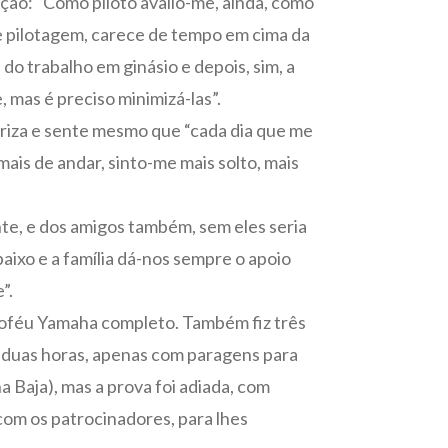
ição: “Como piloto avalio-me, ainda, como
e pilotagem, carece de tempo em cima da
do trabalho em ginásio e depois, sim, a
 mas é preciso minimizá-las”.
oriza e sente mesmo que “cada dia que me
ais de andar, sinto-me mais solto, mais
nte, e dos amigos também, sem eles seria
ixo e a família dá-nos sempre o apoio
”.
Troféu Yamaha completo. Também fiz três
 duas horas, apenas com paragens para
a Baja), mas a prova foi adiada, com
m os patrocinadores, para lhes