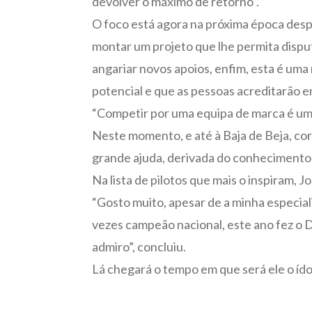
devolver o máximo de retorno”.
O foco está agora na próxima época desp
montar um projeto que lhe permita dispu
angariar novos apoios, enfim, esta é uma
potencial e que as pessoas acreditarão 
“Competir por uma equipa de marca é um s
Neste momento, e até à Baja de Beja, cor
grande ajuda, derivada do conhecimento 
Na lista de pilotos que mais o inspiram,
“Gosto muito, apesar de a minha especia
vezes campeão nacional, este ano fez o 
admiro”, concluiu.
Lá chegará o tempo em que será ele o íd