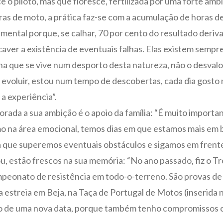
 o piloto, mas que floresce, fertilizada por uma forte amb
as de moto, a prática faz-se com a acumulação de horas d
mental porque, se calhar, 70 por cento do resultado deriva 
er a existência de eventuais falhas. Elas existem sempre,
ina que se vive num desporto desta natureza, não o desval
 evoluir, estou num tempo de descobertas, cada dia gosto m
 a experiência”.
rada a sua ambição é o apoio da família: “É muito importa
o na área emocional, temos dias em que estamos mais em ba
 que superemos eventuais obstáculos e sigamos em frente
ou, estão frescos na sua memória: “No ano passado, fiz o 
mpeonato de resistência em todo-o-terreno. São provas de
 estreia em Beja, na Taça de Portugal de Motos (inserida n
 de uma nova data, porque também tenho compromissos co