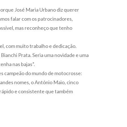
 porque José Maria Urbano diz querer
mos falar com os patrocinadores,
possível, mas reconheço que tenho
el, com muito trabalho e dedicação.
m Bianchi Prata. Seria uma novidade e uma
enha nas bajas”.
 vezes campeão do mundo de motocrosse:
randes nomes, o António Maio, cinco
o rápido e consistente que também