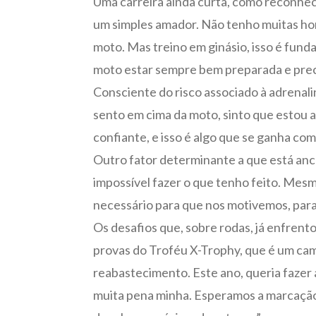
Uma carreira ainda curta, como reconhece
um simples amador. Não tenho muitas hor
moto. Mas treino em ginásio, isso é funda
moto estar sempre bem preparada e precav
Consciente do risco associado à adrenal
sento em cima da moto, sinto que estou a
confiante, e isso é algo que se ganha com
Outro fator determinante a que está anco
impossível fazer o que tenho feito. Mesm
necessário para que nos motivemos, para
Os desafios que, sobre rodas, já enfrent
provas do Troféu X-Trophy, que é um ca
reabastecimento. Este ano, queria fazer a
muita pena minha. Esperamos a marcação