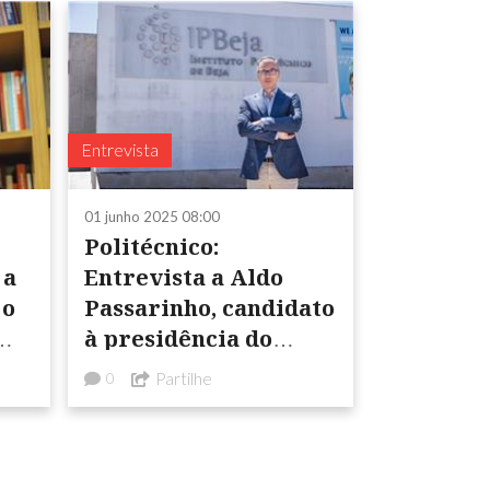
Entrevista
01 junho 2025 08:00
Politécnico:
 a
Entrevista a Aldo
 o
Passarinho, candidato
à presidência do
Instituto Politécnico
Partilhe
0
de Beja