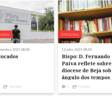
evista
Entrevista
etembro 2025 08:00
12 julho 2025 08:00
locados
Bispo: D. Fernando
Paiva reflete sobre
diocese de Beja sob
ângulo dos tempos
contemporâneos
Partilhe
Partilhe
0