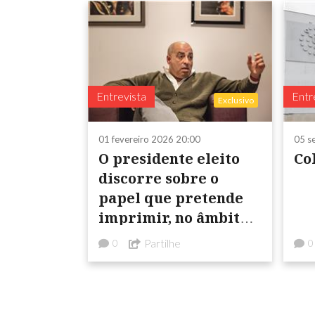
Entrevista
Entr
Exclusivo
01 fevereiro 2026 20:00
05 s
O presidente eleito
Co
discorre sobre o
papel que pretende
imprimir, no âmbito
do desenvolvimento
Partilhe
0
0
do Alentejo