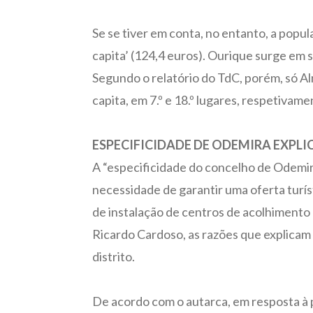
Se se tiver em conta, no entanto, a popu
capita’ (124,4 euros). Ourique surge em 
Segundo o relatório do TdC, porém, só A
capita, em 7.º e 18.º lugares, respetivame
ESPECIFICIDADE DE ODEMIRA EXPLI
A “especificidade do concelho de Odemir
necessidade de garantir uma oferta turís
de instalação de centros de acolhimento
Ricardo Cardoso, as razões que explicam 
distrito.
De acordo com o autarca, em resposta à 