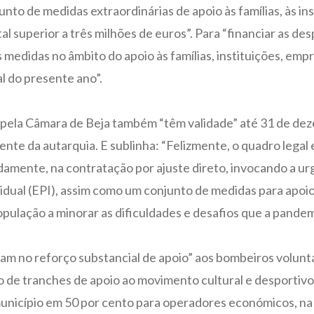
unto de medidas extraordinárias de apoio às famílias, às i
tal superior a três milhões de euros”. Para “financiar as de
 medidas no âmbito do apoio às famílias, instituições, emp
l do presente ano”.
ela Câmara de Beja também “têm validade” até 31 de deze
dente da autarquia. E sublinha: “Felizmente, o quadro lega
amente, na contratação por ajuste direto, invocando a ur
dual (EPI), assim como um conjunto de medidas para apoio 
opulação a minorar as dificuldades e desafios que a pandem
m no reforço substancial de apoio” aos bombeiros voluntári
ão de tranches de apoio ao movimento cultural e desportivo
unicípio em 50 por cento para operadores económicos, na