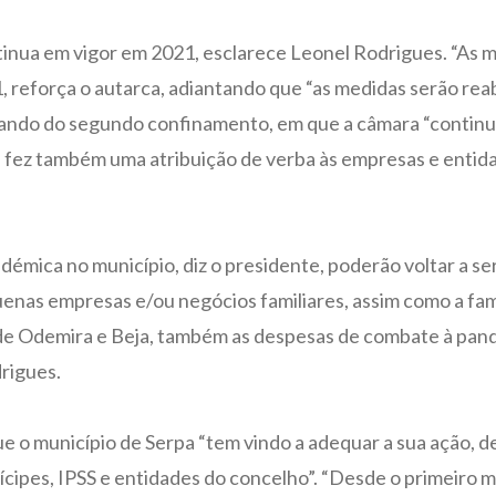
inua em vigor em 2021, esclarece Leonel Rodrigues. “As 
reforça o autarca, adiantando que “as medidas serão reaber
ando do segundo confinamento, em que a câmara “continuou
e fez também uma atribuição de verba às empresas e entid
mica no município, diz o presidente, poderão voltar a ser
equenas empresas e/ou negócios familiares, assim como a fa
 de Odemira e Beja, também as despesas de combate à pan
rigues.
que o município de Serpa “tem vindo a adequar a sua ação, 
nícipes, IPSS e entidades do concelho”. “Desde o primeiro