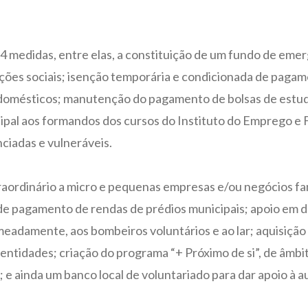
 medidas, entre elas, a constituição de um fundo de emerg
ituições sociais; isenção temporária e condicionada de pag
domésticos; manutenção do pagamento de bolsas de estudo
al aos formandos dos cursos do Instituto do Emprego e Fo
ciadas e vulneráveis.
aordinário a micro e pequenas empresas e/ou negócios fam
e de pagamento de rendas de prédios municipais; apoio em 
nomeadamente, aos bombeiros voluntários e ao lar; aquisiçã
 entidades; criação do programa “+ Próximo de si”, de âmbit
 e ainda um banco local de voluntariado para dar apoio à 