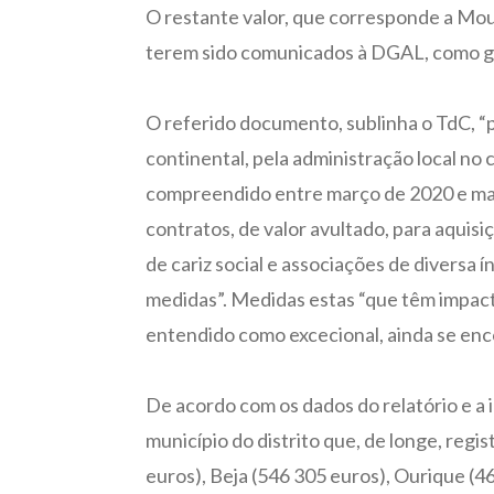
O restante valor, que corresponde a Mour
terem sido comunicados à DGAL, como gar
O referido documento, sublinha o TdC, “
continental, pela administração local no
compreendido entre março de 2020 e março
contratos, de valor avultado, para aquisi
de cariz social e associações de diversa 
medidas”. Medidas estas “que têm impacto
entendido como excecional, ainda se enco
De acordo com os dados do relatório e a 
município do distrito que, de longe, reg
euros), Beja (546 305 euros), Ourique (4