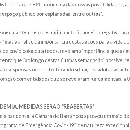
istribuição de EPI, na medida das nossas possibilidades, a
 espaço público por esplanadas, entre outras”.
de medidas tem sempre um impacto financeiro negativo no 
“mas a análise da importância destas ações para a vida de
a de covid colocou a todos, revelam a importância que as 
centa que “ao longo destas últimas semanas foi possível r
vam suspensas ou reestruturando situações adotadas an
boração com entidades que se revelaram fundamentais, a U
EMIA, MEDIDAS SERÃO “REABERTAS”
pela pandemia, a Câmara de Barrancos aprovou em maio de 2
rograma de Emergência Covid-19”, de natureza excecional 