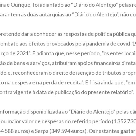
a e Ourique, foi adiantado ao “Diário do Alentejo” pelas 
antem as duas autarquias ao “Diário do Alentejo”, não co
pretende dar a conhecer as respostas de política pública
 combate aos efeitos provocados pela pandemia de covid-19
 de 2021”. E adianta que, nesse período, “os entes locais
ção de bens e serviços, atribuíram apoios financeiros diret
índole, reconheceram o direito de isenção de tributos própr
 na despesa e na perda de receita”. E frisa ainda que, “em 
ntra vigente à data de publicação do presente relatório”.
informação disponibilizada ao “Diário do Alentejo” pelas 
istou maior valor de despesas no referido período (1 352 7
64 588 euros) e Serpa (349 594 euros). Os restantes gastar