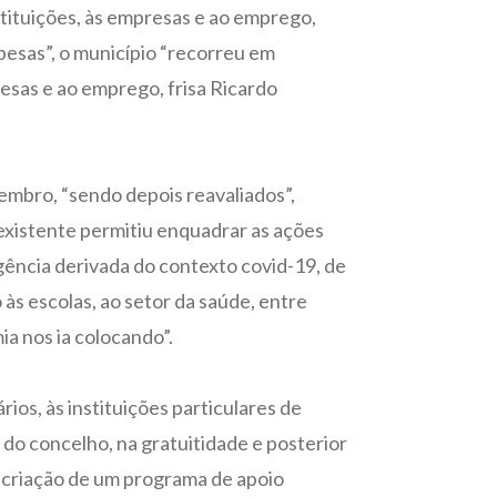
nstituições, às empresas e ao emprego,
spesas”, o município “recorreu em
resas e ao emprego, frisa Ricardo
mbro, “sendo depois reavaliados”,
l existente permitiu enquadrar as ações
gência derivada do contexto covid-19, de
às escolas, ao setor da saúde, entre
ia nos ia colocando”.
os, às instituições particulares de
 do concelho, na gratuitidade e posterior
 criação de um programa de apoio