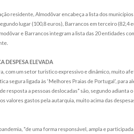
lação residente, Almodôvar encabeça a lista dos municípios
segundo lugar (100,8 euros), Barrancos em terceiro (82,4 
lmodôvar e Barrancos integram a lista das 20 entidades c
nte.
CA DESPESA ELEVADA
a, com um setor turístico expressivo e dinâmico, muito a
tica segura ligada às ‘Melhores Praias de Portugal’, para 
 de resposta a pessoas deslocadas” são, segundo adianta 
os valores gastos pela autarquia, muito acima das despesa
pandemia, “de uma forma responsável, ampla e participada