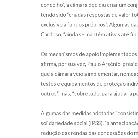
concelho”, a câmara decidiu criar um conj
tendo sido “criadas respostas de valor to
exclusivo a fundos próprios”. Algumas das
Cardoso, “ainda se mantêm ativas até fina
Os mecanismos de apoio implementados p
afirma, por sua vez, Paulo Arsénio, presi
que a câmara veio a implementar, nomead
testes e equipamentos de proteção indivi
outros”, mas, “sobretudo, para ajudar a p
Algumas das medidas adotadas “consistira
solidariedade social (IPSS), “à antecipaç
redução das rendas das concessões do m