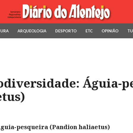
TURA
ARQUEOLOGIA
DESPORTO
ETC
OPINIÃO
TU
odiversidade: Águia-p
tus)
guia-pesqueira (Pandion haliaetus)