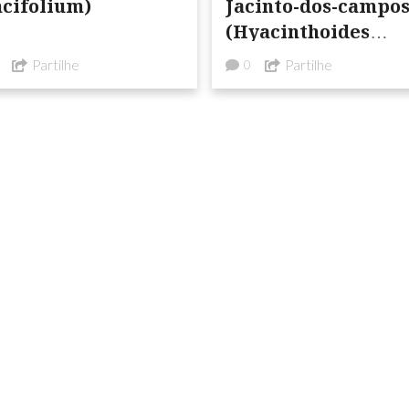
ncifolium)
Jacinto-dos-campo
(Hyacinthoides
hispanica)
Partilhe
Partilhe
0