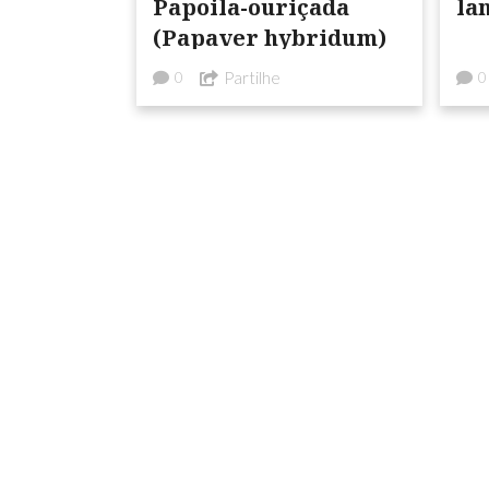
Papoila-ouriçada
la
(Papaver hybridum)
Partilhe
0
0