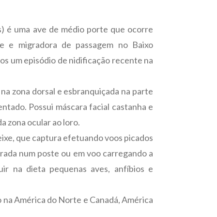
us) é uma ave de médio porte que ocorre
e e migradora de passagem no Baixo
os um episódio de nidificação recente na
 na zona dorsal e esbranquiçada na parte
entado. Possui máscara facial castanha e
a zona ocular ao loro.
ixe, que captura efetuando voos picados
eirada num poste ou em voo carregando a
luir na dieta pequenas aves, anfíbios e
ndo na América do Norte e Canadá, América