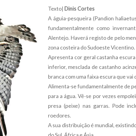
Texto|
Dinis Cortes
A águia-pesqueira (Pandion haliaet
fundamentalmente como invernant
Alentejo. Haverá registo de pelo men
zona costeira do Sudoeste Vicentino.
Apresenta cor geral castanha escura
inferior, mesclada de castanho acinz
branca com uma faixa escura que vai d
Alimenta-se fundamentalmente de pe
para a água. Vê-se por vezes empol
presa (peixe) nas garras. Pode inc
roedores.
A sua distribuição é mundial, existi
do Sul, África e Ásia.