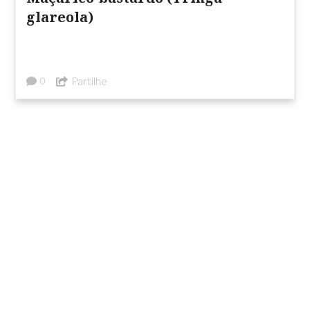
glareola)
Partilhe
0