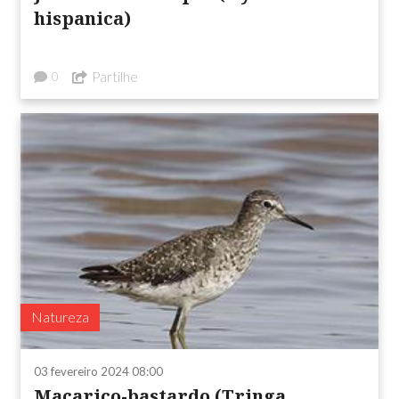
hispanica)
Partilhe
0
Natureza
03 fevereiro 2024 08:00
Maçarico-bastardo (Tringa