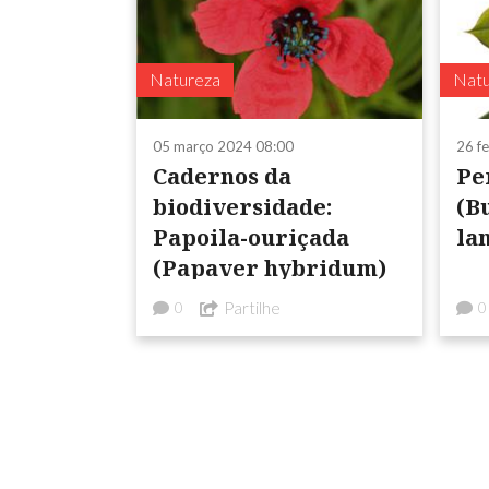
Natureza
Natu
05 março 2024 08:00
26 f
Cadernos da
Pe
biodiversidade:
(B
Papoila-ouriçada
la
(Papaver hybridum)
Partilhe
0
0