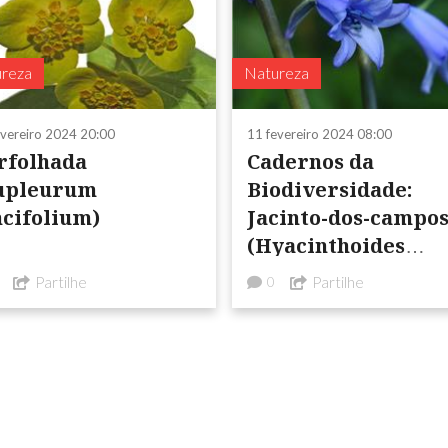
reza
Natureza
evereiro 2024 20:00
11 fevereiro 2024 08:00
rfolhada
Cadernos da
upleurum
Biodiversidade:
ncifolium)
Jacinto-dos-campo
(Hyacinthoides
hispanica)
Partilhe
Partilhe
0