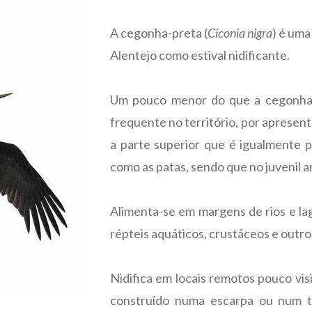
A cegonha-preta (
Ciconia nigra
) é uma
Alentejo como estival nidificante.
Um pouco menor do que a cegonha-b
frequente no território, por apresen
a parte superior que é igualmente 
como as patas, sendo que no juvenil a
Alimenta-se em margens de rios e lago
répteis aquáticos, crustáceos e outro
Nidifica em locais remotos pouco vi
construído numa escarpa ou num t