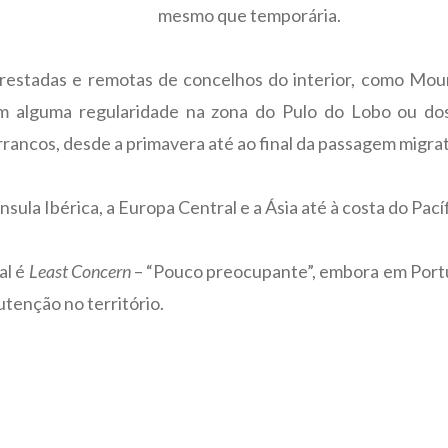
mesmo que temporária.
lorestadas e remotas de concelhos do interior, como Mou
m alguma regularidade na zona do Pulo do Lobo ou do
rancos, desde a primavera até ao final da passagem migra
sula Ibérica, a Europa Central e a Ásia até à costa do Pacíf
al é
Least Concern
– “Pouco preocupante”, embora em Portug
utenção no território.