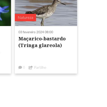
Natureza
03 fevereiro 2024 08:00
Maçarico-bastardo
(Tringa glareola)
s
Partilhe
0