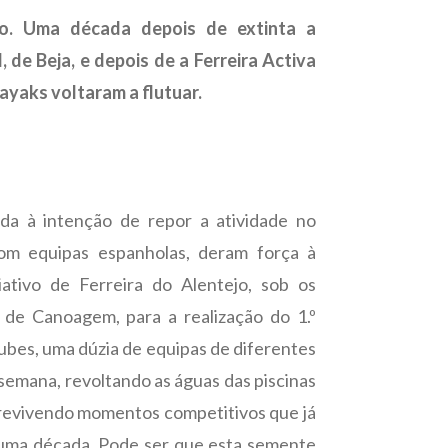
o. Uma década depois de extinta a
 de Beja, e depois de a Ferreira Activa
kayaks voltaram a flutuar.
da à intenção de repor a atividade no
com equipas espanholas, deram força à
ativo de Ferreira do Alentejo, sob os
 de Canoagem, para a realização do 1.º
lubes, uma dúzia de equipas de diferentes
 semana, revoltando as águas das piscinas
e revivendo momentos competitivos que já
uma década. Pode ser que esta semente