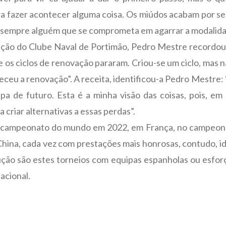
 fazer acontecer alguma coisa. Os miúdos acabam por se a
a sempre alguém que se comprometa em agarrar a modalidad
ção do Clube Naval de Portimão, Pedro Mestre recordou
e os ciclos de renovação pararam. Criou-se um ciclo, mas 
u a renovação”. A receita, identificou-a Pedro Mestre: “
a de futuro. Esta é a minha visão das coisas, pois, em
a criar alternativas a essas perdas”.
 campeonato do mundo em 2022, em França, no campeona
ina, cada vez com prestações mais honrosas, contudo, id
ução são estes torneios com equipas espanholas ou esfor
acional.