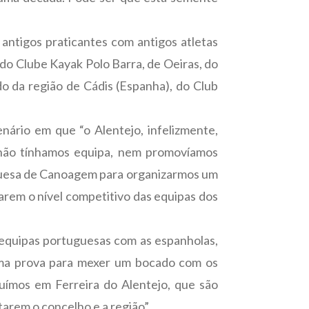
 antigos praticantes com antigos atletas
 do Clube Kayak Polo Barra, de Oeiras, do
o da região de Cádis (Espanha), do Club
nário em que “o Alentejo, infelizmente,
 não tínhamos equipa, nem promovíamos
uguesa de Canoagem para organizarmos um
rem o nível competitivo das equipas dos
as equipas portuguesas com as espanholas,
 uma prova para mexer um bocado com os
suímos em Ferreira do Alentejo, que são
itarem o concelho e a região”.