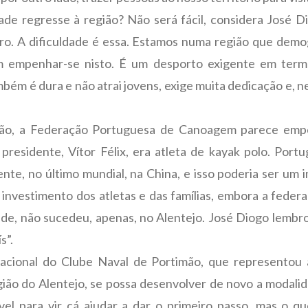
de regresse à região? Não será fácil, considera José Di
ro. A dificuldade é essa. Estamos numa região que demo
ram empenhar-se nisto. É um desporto exigente em ter
mbém é dura e não atrai jovens, exige muita dedicação e
zação, a Federação Portuguesa de Canoagem parece emp
o presidente, Vítor Félix, era atleta de kayak polo. Po
e, no último mundial, na China, e isso poderia ser um i
investimento dos atletas e das famílias, embora a federa
ade, não sucedeu, apenas, no Alentejo. José Diogo lem
s”.
acional do Clube Naval de Portimão, que representou 
ião do Alentejo, se possa desenvolver de novo a modalid
vel para vir cá ajudar a dar o primeiro passo, mas o 