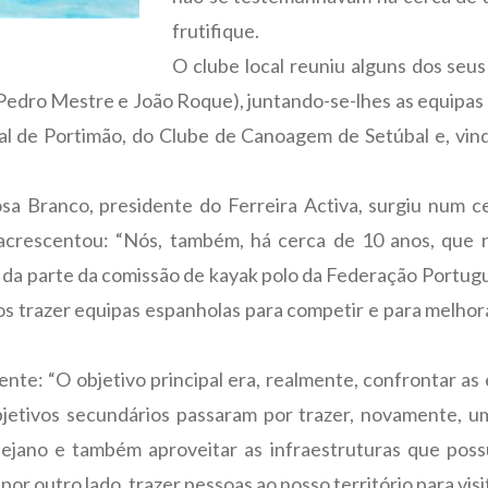
frutifique.
O clube local reuniu alguns dos seus
 Pedro Mestre e João Roque), juntando-se-lhes as equipas
al de Portimão, do Clube de Canoagem de Setúbal e, vind
 Branco, presidente do Ferreira Activa, surgiu num ce
E acrescentou: “Nós, também, há cerca de 10 anos, que
e da parte da comissão de kayak polo da Federação Port
 trazer equipas espanholas para competir e para melhora
gente: “O objetivo principal era, realmente, confrontar 
bjetivos secundários passaram por trazer, novamente,
tejano e também aproveitar as infraestruturas que pos
por outro lado, trazer pessoas ao nosso território para vis