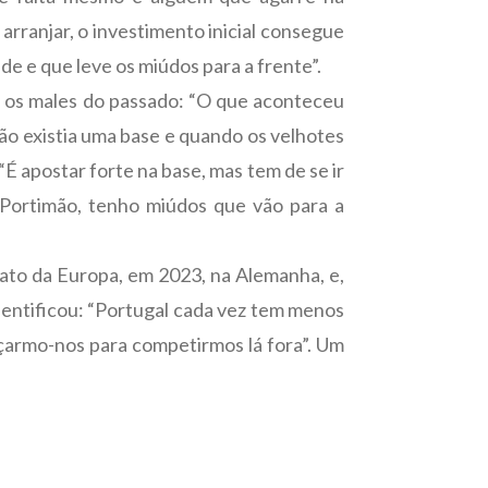
rranjar, o investimento inicial consegue
e e que leve os miúdos para a frente”.
 os males do passado: “O que aconteceu
não existia uma base e quando os velhotes
É apostar forte na base, mas tem de se ir
 Portimão, tenho miúdos que vão para a
to da Europa, em 2023, na Alemanha, e,
entificou: “Portugal cada vez tem menos
çarmo-nos para competirmos lá fora”. Um