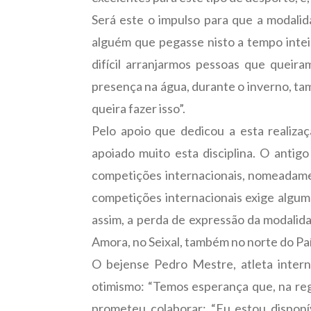
Será este o impulso para que a modalida
alguém que pegasse nisto a tempo intei
difícil arranjarmos pessoas que quei
presença na água, durante o inverno, ta
queira fazer isso”.
Pelo apoio que dedicou a esta reali
apoiado muito esta disciplina. O antig
competições internacionais, nomeadament
competições internacionais exige algum 
assim, a perda de expressão da modalid
Amora, no Seixal, também no norte do Paí
O bejense Pedro Mestre, atleta intern
otimismo: “Temos esperança que, na reg
prometeu colaborar: “Eu estou disponí