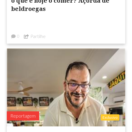
o que é hoje o comer? Açorda de
beldroegas
Partilhe
0
Reportagem
Exclusivo