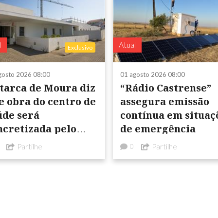
l
Atual
Exclusivo
gosto 2026 08:00
01 agosto 2026 08:00
tarca de Moura diz
“Rádio Castrense”
e obra do centro de
assegura emissão
úde será
contínua em situações
ncretizada pelo
de emergência
tado
Partilhe
Partilhe
0