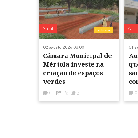
Atual
Atua
Exclusivo
02 agosto 2026 08:00
01 a
Câmara Municipal de
Au
Mértola investe na
qu
criação de espaços
sa
verdes
co
Es
Partilhe
0
0