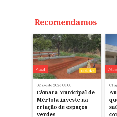
Recomendamos
Atual
Atua
Exclusivo
02 agosto 2026 08:00
01 a
Câmara Municipal de
Au
Mértola investe na
qu
criação de espaços
sa
verdes
co