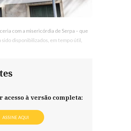
eria com a misericórdia de Serpa – que
sido disponibilizados, em tempo útil,
tes
er acesso à versão completa:
ASSINE AQUI