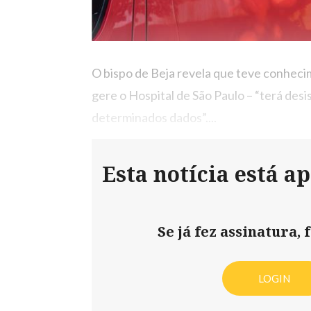
O bispo de Beja revela que teve conheci
gere o Hospital de São Paulo – “terá desi
determinados dados”....
Esta notícia está a
Se já fez assinatura, f
LOGIN