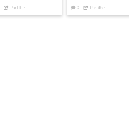
tado
Partilhe
Partilhe
0