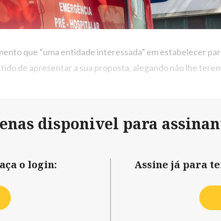
mento que “uma entidade interessada” em estabelecer parc
stido de apresentar a sua proposta, alegando não lhe terem 
penas disponivel para assinan
aça o login:
Assine já para t