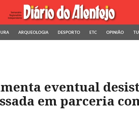
TURA
ARQUEOLOGIA
DESPORTO
ETC
OPINIÃO
TU
amenta eventual desis
essada em parceria co