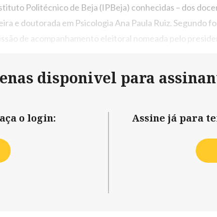
stituto Politécnico de Beja (IPBeja) conhecidas – dos doce
meira e doutorada em Psicologia Ana Paula Ruiz. Segundo f
missão de acompanhamento eleitoral nomeada pelo president
penas disponivel para assinan
aça o login:
Assine já para t