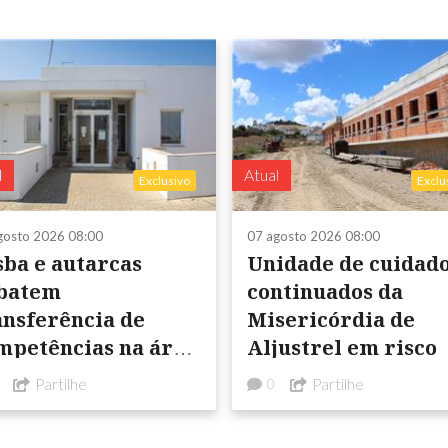
l
Atual
Exclusivo
Exclu
gosto 2026 08:00
07 agosto 2026 08:00
sba e autarcas
Unidade de cuidad
batem
continuados da
nsferência de
Misericórdia de
mpetências na área
Aljustrel em risco
 Saúde
Partilhe
Partilhe
0