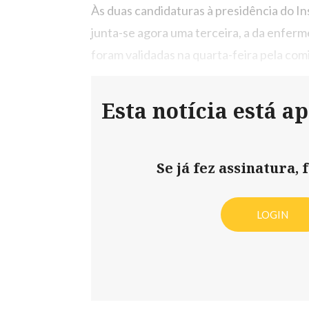
Às duas candidaturas à presidência do In
junta-se agora uma terceira, a da enfer
foram validadas na quarta-feira pela co
Esta notícia está a
Se já fez assinatura, f
LOGIN