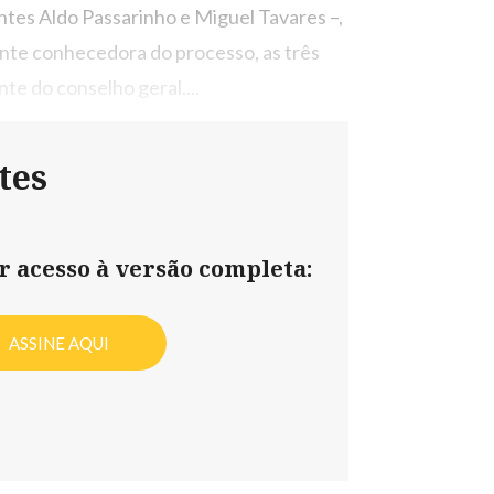
ntes Aldo Passarinho e Miguel Tavares –,
onte conhecedora do processo, as três
e do conselho geral....
tes
er acesso à versão completa:
ASSINE AQUI