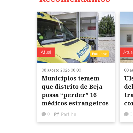
Atual
Atua
Exclusivo
08 agosto 2026 08:00
08 a
Municípios temem
Ul
que distrito de Beja
de
possa “perder” 16
tra
médicos estrangeiros
co
da
Partilhe
0
0