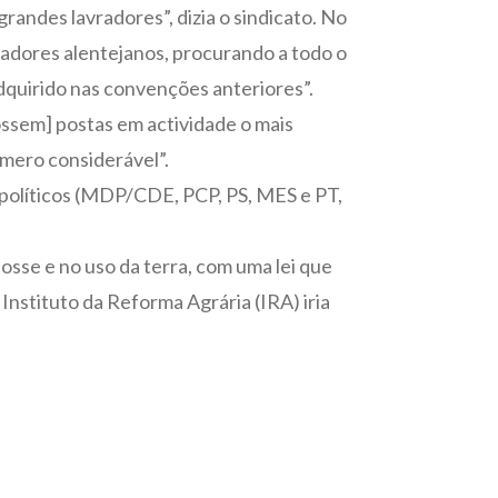
andes lavradores”, dizia o sindicato. No
hadores alentejanos, procurando a todo o
adquirido nas convenções anteriores”.
ossem] postas em actividade o mais
mero considerável”.
s políticos (MDP/CDE, PCP, PS, MES e PT,
posse e no uso da terra, com uma lei que
nstituto da Reforma Agrária (IRA) iria