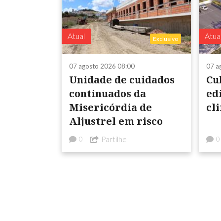
Atual
Atua
Exclusivo
07 agosto 2026 08:00
07 a
Unidade de cuidados
Cu
continuados da
edi
Misericórdia de
cl
Aljustrel em risco
Partilhe
0
0