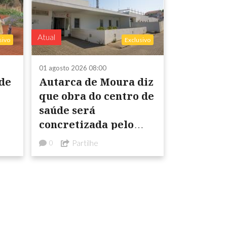
Atual
sivo
Exclusivo
01 agosto 2026 08:00
Autarca de Moura diz
que obra do centro de
saúde será
concretizada pelo
Estado
Partilhe
0