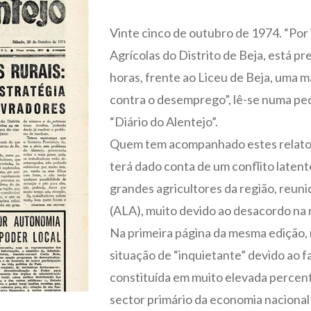
Vinte cinco de outubro de 1974. “Por 
Agrícolas do Distrito de Beja, está pr
horas, frente ao Liceu de Beja, uma m
contra o desemprego”, lê-se numa peq
“Diário do Alentejo”.
Quem tem acompanhado estes relatos 
terá dado conta de um conflito latent
grandes agricultores da região, reuni
(ALA), muito devido ao desacordo na
Na primeira página da mesma edição, na
situação de “inquietante” devido ao fa
constituída em muito elevada perce
sector primário da economia nacional”