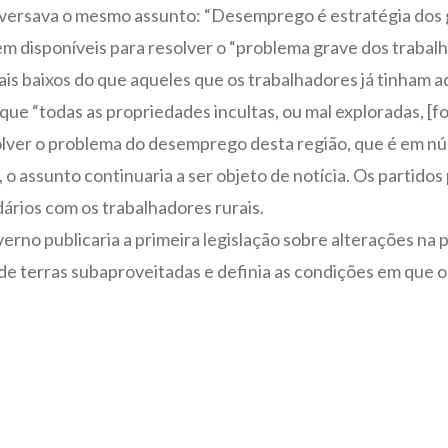
 versava o mesmo assunto: “Desemprego é estratégia dos gr
em disponíveis para resolver o “problema grave dos trabal
ais baixos do que aqueles que os trabalhadores já tinham 
ue “todas as propriedades incultas, ou mal exploradas, [f
olver o problema do desemprego desta região, que é em nú
, o assunto continuaria a ser objeto de notícia. Os partido
ários com os trabalhadores rurais.
erno publicaria a primeira legislação sobre alterações na 
 terras subaproveitadas e definia as condições em que o I