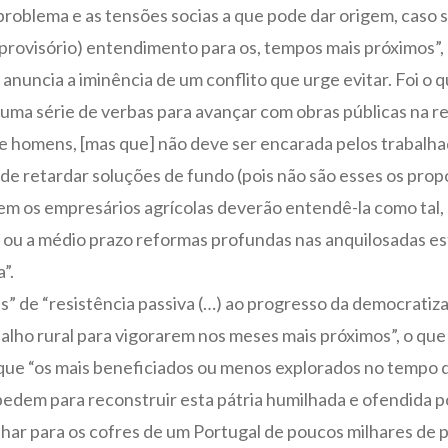
problema e as tensões socias a que pode dar origem, caso 
provisório) entendimento para os, tempos mais próximos”,
te, anuncia a iminência de um conflito que urge evitar. Fo
r uma série de verbas para avançar com obras públicas na r
e homens, [mas que] não deve ser encarada pelos trabalh
to de retardar soluções de fundo (pois não são esses os pr
nem os empresários agrícolas deverão entendê-la como tal,
a ou a médio prazo reformas profundas nas anquilosadas es
”.
s” de “resistência passiva (…) ao progresso da democratiz
balho rural para vigorarem nos meses mais próximos”, o qu
que “os mais beneficiados ou menos explorados no tempo d
e pedem para reconstruir esta pátria humilhada e ofendida
har para os cofres de um Portugal de poucos milhares de pr