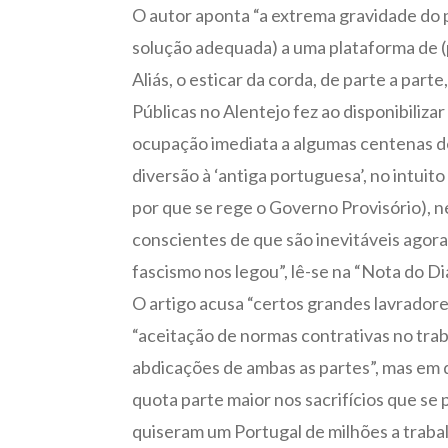
O autor aponta “a extrema gravidade do 
solução adequada) a uma plataforma de (
Aliás, o esticar da corda, de parte a par
Públicas no Alentejo fez ao disponibiliza
ocupação imediata a algumas centenas d
diversão à ‘antiga portuguesa’, no intui
por que se rege o Governo Provisório), 
conscientes de que são inevitáveis agor
fascismo nos legou”, lê-se na “Nota do Dia
O artigo acusa “certos grandes lavradore
“aceitação de normas contrativas no tra
abdicações de ambas as partes”, mas em 
quota parte maior nos sacrifícios que s
quiseram um Portugal de milhões a trabal