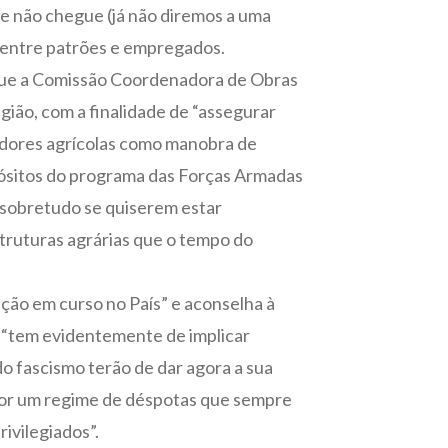
se não chegue (já não diremos a uma
 entre patrões e empregados.
i o que a Comissão Coordenadora de Obras
egião, com a finalidade de “assegurar
adores agrícolas como manobra de
opósitos do programa das Forças Armadas
 sobretudo se quiserem estar
truturas agrárias que o tempo do
ação em curso no País” e aconselha à
e “tem evidentemente de implicar
o fascismo terão de dar agora a sua
 por um regime de déspotas que sempre
ivilegiados”.