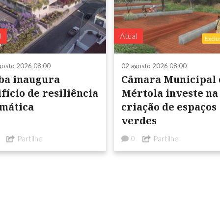
l
Atual
Exclu
gosto 2026 08:00
02 agosto 2026 08:00
ba inaugura
Câmara Municipal de
fício de resiliência
Mértola investe na
imática
criação de espaços
verdes
Partilhe
Partilhe
0