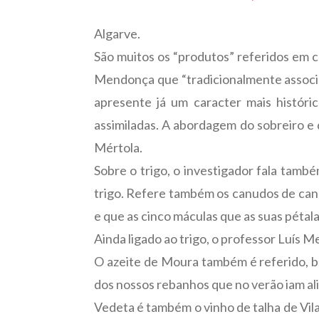
Algarve.
São muitos os “produtos” referidos em ca
Mendonça que “tradicionalmente associam
apresente já um caracter mais históric
assimiladas. A abordagem do sobreiro e d
Mértola.
Sobre o trigo, o investigador fala tamb
trigo. Refere também os canudos de cana
e que as cinco máculas que as suas pétal
Ainda ligado ao trigo, o professor Luís 
O azeite de Moura também é referido, b
dos nossos rebanhos que no verão iam ali
Vedeta é também o vinho de talha de Vila