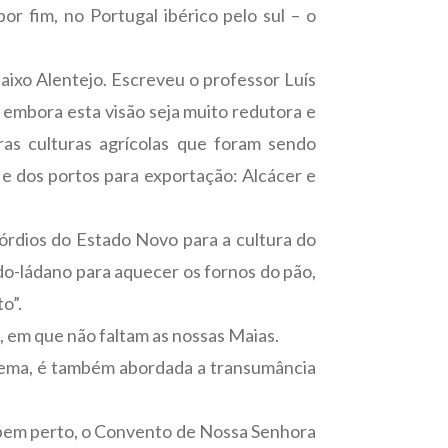
or fim, no Portugal ibérico pelo sul – o
Baixo Alentejo. Escreveu o professor Luís
 embora esta visão seja muito redutora e
tras culturas agrícolas que foram sendo
s e dos portos para exportação: Alcácer e
mórdios do Estado Novo para a cultura do
do-ládano para aquecer os fornos do pão,
o”.
, em que não faltam as nossas Maias.
 tema, é também abordada a transumância
e, bem perto, o Convento de Nossa Senhora