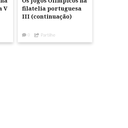
 na
Os Jogos Olímpicos na
a V
filatelia portuguesa
III (continuação)
Partilhe
0