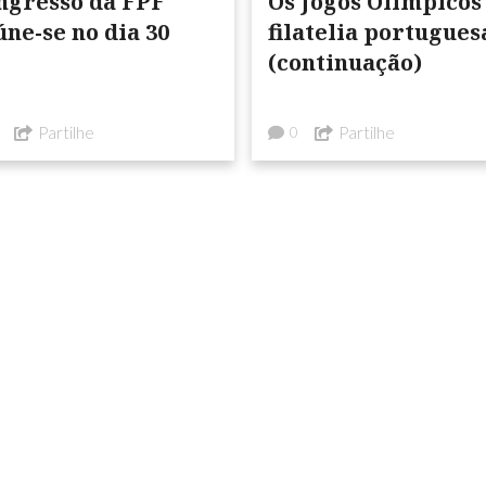
ngresso da FPF
Os Jogos Olímpicos
úne-se no dia 30
filatelia portugues
(continuação)
Partilhe
Partilhe
0