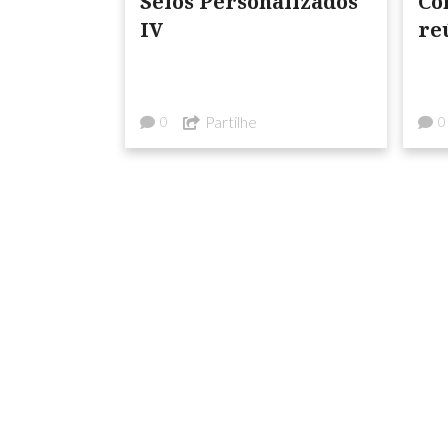
Selos Personalizados
Co
IV
re
Partilhe
0
0