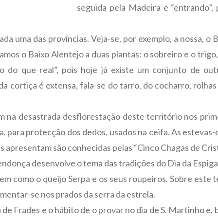
seguida pela Madeira e “entrando”, p
da uma das províncias. Veja-se, por exemplo, a nossa, o 
os o Baixo Alentejo a duas plantas: o sobreiro e o trigo,
o do que real”, pois hoje já existe um conjunto de ou
a cortiça é extensa, fala-se do tarro, do cocharro, rolha
ém na desastrada desflorestação deste território nos pri
, para protecção dos dedos, usados na ceifa. As estevas-
as apresentam são conhecidas pelas “Cinco Chagas de Crist
Mendonça desenvolve o tema das tradições do Dia da Espiga
em como o queijo Serpa e os seus roupeiros. Sobre este
mentar-se nos prados da serra da estrela.
 de Frades e o hábito de o provar no dia de S. Martinho 