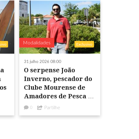
Modalidades
sivo
Exclusivo
31 julho 2026 08:00
da
O serpense João
m
Inverno, pescador do
os
Clube Mourense de
Amadores de Pesca e
Caça Desportiva, está
Partilhe
0
a caminho do mundial
sub/25