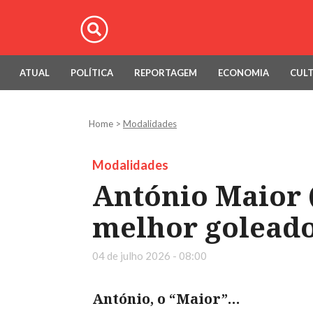
ATUAL
POLÍTICA
REPORTAGEM
ECONOMIA
CUL
Home
>
Modalidades
Modalidades
António Maior (
melhor goleador
04 de julho 2026 - 08:00
António, o “Maior”…