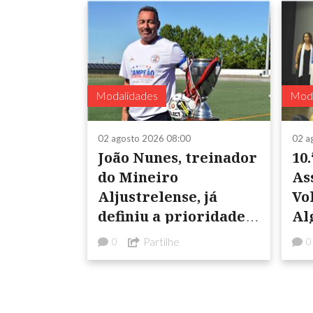
Modalidades
Moda
02 agosto 2026 08:00
02 a
João Nunes, treinador
10.
do Mineiro
As
Aljustrelense, já
Vo
definiu a prioridade
Al
da época para o
ma
Partilhe
0
0
emblema tricolor