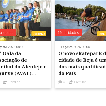
lidades
Modalidades
Exclusivo
Exclu
gosto 2026 08:00
01 agosto 2026 08:00
ª Gala da
O novo skatepark 
sociação de
cidade de Beja é u
leibol do Alentejo e
dos mais qualificad
garve (AVAL)
do País
nteve a tradição
Partilhe
Partilhe
0