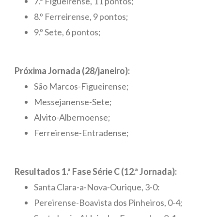
7.º Figueirense, 11 pontos;
8.º Ferreirense, 9 pontos;
9.º Sete, 6 pontos;
Próxima Jornada (28/janeiro):
São Marcos-Figueirense;
Messejanense-Sete;
Alvito-Albernoense;
Ferreirense-Entradense;
Resultados 1.ª Fase Série C (12.ª Jornada):
Santa Clara-a-Nova-Ourique, 3-0:
Pereirense-Boavista dos Pinheiros, 0-4;