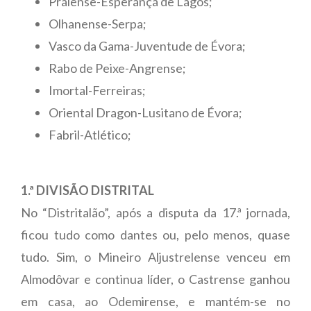
Praiense-Esperança de Lagos;
Olhanense-Serpa;
Vasco da Gama-Juventude de Évora;
Rabo de Peixe-Angrense;
Imortal-Ferreiras;
Oriental Dragon-Lusitano de Évora;
Fabril-Atlético;
1.ª DIVISÃO DISTRITAL
No “Distritalão”, após a disputa da 17.ª jornada,
ficou tudo como dantes ou, pelo menos, quase
tudo. Sim, o Mineiro Aljustrelense venceu em
Almodôvar e continua líder, o Castrense ganhou
em casa, ao Odemirense, e mantém-se no