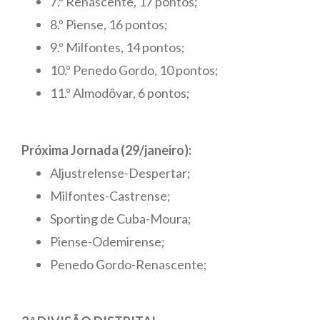
7.º Renascente, 17 pontos;
8.º Piense, 16 pontos;
9.º Milfontes, 14 pontos;
10.º Penedo Gordo, 10 pontos;
11.º Almodôvar, 6 pontos;
Próxima Jornada (29/janeiro):
Aljustrelense-Despertar;
Milfontes-Castrense;
Sporting de Cuba-Moura;
Piense-Odemirense;
Penedo Gordo-Renascente;