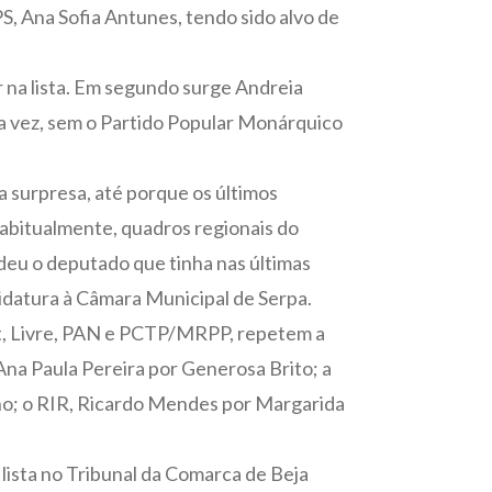
S, Ana Sofia Antunes, tendo sido alvo de
r na lista. Em segundo surge Andreia
a vez, sem o Partido Popular Monárquico
 surpresa, até porque os últimos
abitualmente, quadros regionais do
deu o deputado que tinha nas últimas
didatura à Câmara Municipal de Serpa.
olt, Livre, PAN e PCTP/MRPP, repetem a
 Ana Paula Pereira por Generosa Brito; a
ino; o RIR, Ricardo Mendes por Margarida
 lista no Tribunal da Comarca de Beja