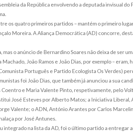
embleia da República envolvendo a deputada invisual do P
ma.
tre os quatro primeiros partidos – mantém o primeiro luga
nçalo Moreira. A Aliança Democrática (AD) concorre, dest
 mas o anúncio de Bernardino Soares não deixa de ser uma
 Machado, João Ramos e João Dias, por exemplo – eram, h
Comunista Português e Partido Ecologista Os Verdes) per
omunistas foi João Dias, que também já anunciou a sua can
uís Coentro e Maria Valente Pinto, respetivamente, pelo V
itui José Esteves por Alberto Matos; a Iniciativa Liberal,
Jorge Valente; o ADN, António Arantes por Carlos Marcel
Chalaça por José Antunes.
integrado na lista da AD, foi o último partido a entregar a