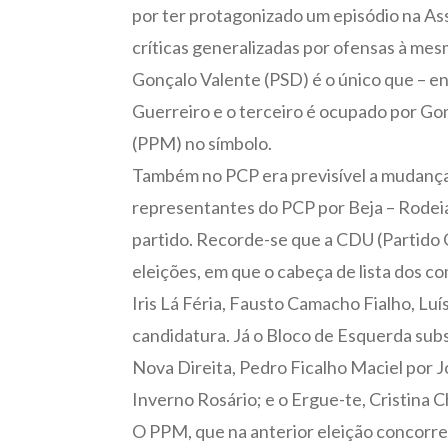
por ter protagonizado um episódio na Ass
críticas generalizadas por ofensas à mes
Gonçalo Valente (PSD) é o único que – en
Guerreiro e o terceiro é ocupado por Go
(PPM) no símbolo.
Também no PCP era previsível a mudança,
representantes do PCP por Beja – Rodeia
partido. Recorde-se que a CDU (Partido 
eleições, em que o cabeça de lista dos c
Iris Lá Féria, Fausto Camacho Fialho, L
candidatura. Já o Bloco de Esquerda subst
Nova Direita, Pedro Ficalho Maciel por 
Inverno Rosário; e o Ergue-te, Cristina 
O PPM, que na anterior eleição concorreu 