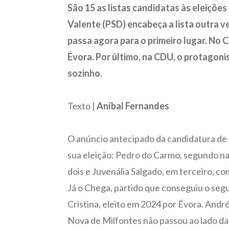
São 15 as listas candidatas às eleições
Valente (PSD) encabeça a lista outra v
passa agora para o primeiro lugar. No Ch
Évora. Por último, na CDU, o protagoni
sozinho.
Texto |
Aníbal Fernandes
O anúncio antecipado da candidatura de N
sua eleição: Pedro do Carmo, segundo na 
dois e Juvenália Salgado, em terceiro, com
Já o Chega, partido que conseguiu o seg
Cristina, eleito em 2024 por Évora. Andr
Nova de Milfontes não passou ao lado da