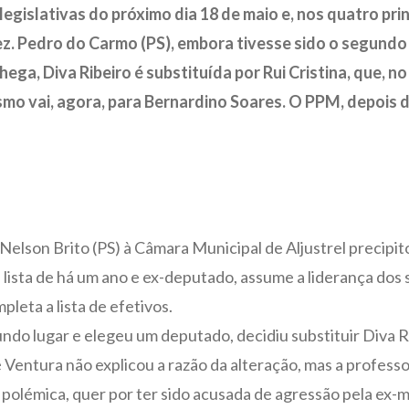
 legislativas do próximo dia 18 de maio e, nos quatro pr
ez. Pedro do Carmo (PS), embora tivesse sido o segundo
ega, Diva Ribeiro é substituída por Rui Cristina, que, no
smo vai, agora, para Bernardino Soares. O PPM, depois d
elson Brito (PS) à Câmara Municipal de Aljustrel precipito
lista de há um ano e ex-deputado, assume a liderança dos 
pleta a lista de efetivos.
undo lugar e elegeu um deputado, decidiu substituir Diva
é Ventura não explicou a razão da alteração, mas a profess
 polémica, quer por ter sido acusada de agressão pela ex-