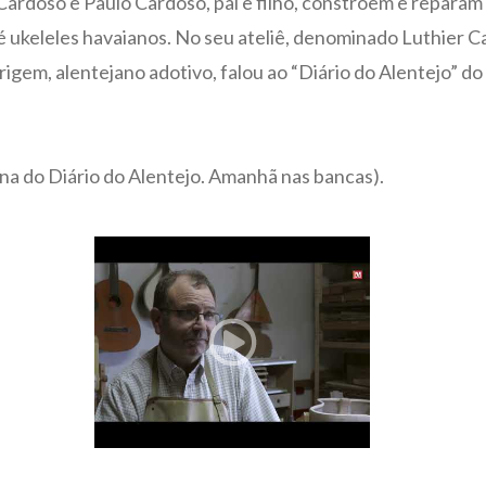
ardoso e Paulo Cardoso, pai e filho, constroem e reparam v
é ukeleles havaianos. No seu ateliê, denominado Luthier C
gem, alentejano adotivo, falou ao “Diário do Alentejo” do 
na do Diário do Alentejo. Amanhã nas bancas).