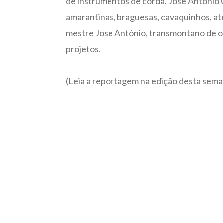
de instrumentos de corda. José António C
amarantinas, braguesas, cavaquinhos, at
mestre José António, transmontano de ori
projetos.
(Leia a reportagem na edição desta sema