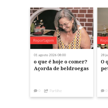
Reportagem
Rep
01 agosto 2026 08:00
28 j
o que é hoje o comer?
O q
Açorda de beldroegas
pe
Partilhe
0
0