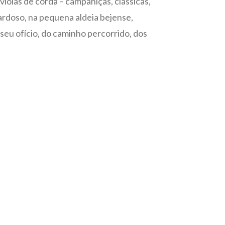
iolas de corda – campaniças, clássicas,
ardoso, na pequena aldeia bejense,
seu ofício, do caminho percorrido, dos