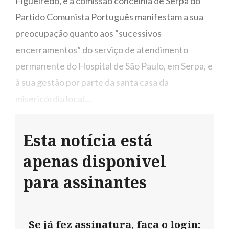
Figueiredo, e a comissão concelhia de Serpa do
Partido Comunista Português manifestam a sua
preocupação quanto aos “sucessivos
encerramentos” do serviço de atendimento
permanente do Hospital de São Paulo, em Serpa, e
à sua gestão por parte da santa casa da
misericórdia local....
Esta notícia está
apenas disponivel
para assinantes
Se já fez assinatura, faça o login: