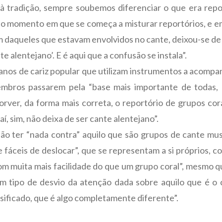
 à tradição, sempre soubemos diferenciar o que era repo
do momento em que se começa a misturar reportórios, e em
ém daqueles que estavam envolvidos no cante, deixou-se de
alentejano’. E é aqui que a confusão se instala”.
anos de cariz popular que utilizam instrumentos a acompan
mbros passarem pela “base mais importante de todas, q
orver, da forma mais correta, o reportório de grupos cor
í, sim, não deixa de ser cante alentejano”.
ão ter “nada contra” aquilo que são grupos de cante mus
 e fáceis de deslocar”, que se representam a si próprios,
m muita mais facilidade do que um grupo coral”, mesmo que
gum tipo de desvio da atenção dada sobre aquilo que é o 
assificado, que é algo completamente diferente”.