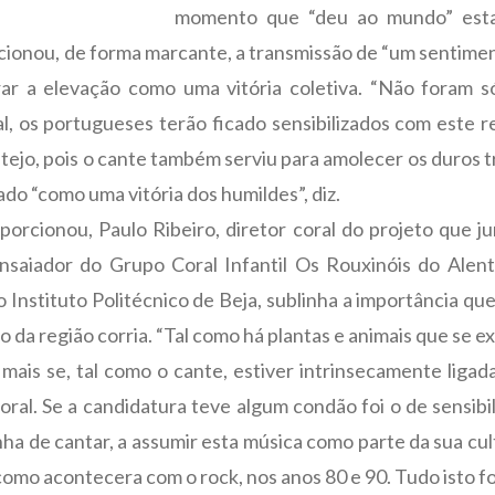
momento que “deu ao mundo” esta 
ionou, de forma marcante, a transmissão de “um sentimen
rar a elevação como uma vitória coletiva. “Não foram
l, os portugueses terão ficado sensibilizados com este 
tejo, pois o cante também serviu para amolecer os duros 
rado “como uma vitória dos humildes”, diz.
porcionou, Paulo Ribeiro, diretor coral do projeto que 
saiador do Grupo Coral Infantil Os Rouxinóis do Alent
o Instituto Politécnico de Beja, sublinha a importância q
ário da região corria. “Tal como há plantas e animais que s
 mais se, tal como o cante, estiver intrinsecamente ligad
al. Se a candidatura teve algum condão foi o de sensibil
a de cantar, a assumir esta música como parte da sua cult
mo acontecera com o rock, nos anos 80 e 90. Tudo isto fo