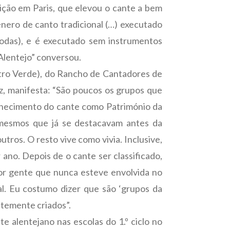
ição em Paris, que elevou o cante a bem
énero de canto tradicional (…) executado
(modas), e é executado sem instrumentos
 Alentejo” conversou.
tro Verde), do Rancho de Cantadores de
, manifesta: “São poucos os grupos que
nhecimento do cante como Património da
s mesmos que já se destacavam antes da
tros. O resto vive como vivia. Inclusive,
no. Depois de o cante ser classificado,
or gente que nunca esteve envolvida no
l. Eu costumo dizer que são ‘grupos da
entemente criados”.
 alentejano nas escolas do 1.º ciclo no