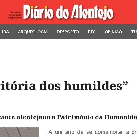
TURA
ARQUEOLOGIA
DESPORTO
ETC
OPINIÃO
TU
itória dos humildes”
 cante alentejano a Património da Humanid
A um ano de se comemorar a pri