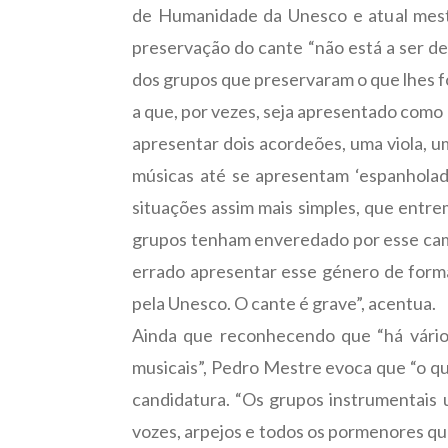
de Humanidade da Unesco e atual mest
preservação do cante “não está a ser d
dos grupos que preservaram o que lhes fo
a que, por vezes, seja apresentado como c
apresentar dois acordeões, uma viola, u
músicas até se apresentam ‘espanholada
situações assim mais simples, que entre
grupos tenham enveredado por esse cam
errado apresentar esse género de forma
pela Unesco. O cante é grave”, acentua.
Ainda que reconhecendo que “há vários
musicais”, Pedro Mestre evoca que “o que
candidatura. “Os grupos instrumentais 
vozes, arpejos e todos os pormenores que