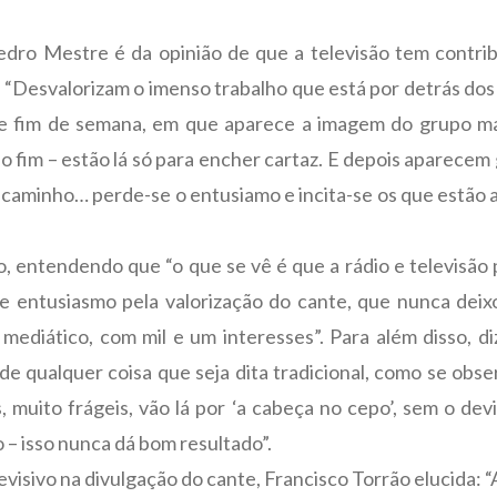
ro Mestre é da opinião de que a televisão tem contrib
 “Desvalorizam o imenso trabalho que está por detrás dos
e fim de semana, em que aparece a imagem do grupo mas
o fim – estão lá só para encher cartaz. E depois aparecem
e caminho… perde-se o entusiamo e incita-se os que estão
.
o, entendendo que “o que se vê é que a rádio e televisão p
e entusiasmo pela valorização do cante, que nunca dei
mediático, com mil e um interesses”. Para além disso, d
 de qualquer coisa que seja dita tradicional, como se o
, muito frágeis, vão lá por ‘a cabeça no cepo’, sem o de
 – isso nunca dá bom resultado”.
levisivo na divulgação do cante, Francisco Torrão elucida