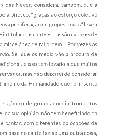
a das Neves, considera, também, que a
ela Unesco, “graças ao esforço coletivo
mensa proliferação de grupos novos” levou
se intitulam de cante e que são capazes de
ma miscelânea de tal ordem… Por vezes as
rvio. Sei que os media vão à procura de
dicional, e isso tem levado a que muitos
rvador, mas não deixarei de considerar
trimónio da Humanidade que foi inscrito
este género de grupos com instrumentos
e, na sua opinião, não tem beneficiado da
de cantar, com diferentes colocações de
com base no cante faz-se uma outra coisa,