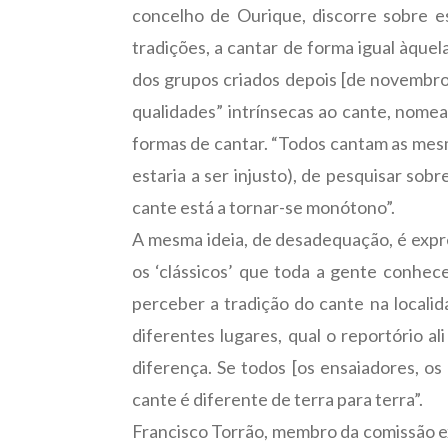
concelho de Ourique, discorre sobre es
tradições, a cantar de forma igual àque
dos grupos criados depois [de novembro
qualidades” intrínsecas ao cante, nome
formas de cantar. “Todos cantam as mes
estaria a ser injusto), de pesquisar sob
cante está a tornar-se monótono”.
A mesma ideia, de desadequação, é expr
os ‘clássicos’ que toda a gente conhe
perceber a tradição do cante na locali
diferentes lugares, qual o reportório al
diferença. Se todos [os ensaiadores, os
cante é diferente de terra para terra”.
Francisco Torrão, membro da comissão exe