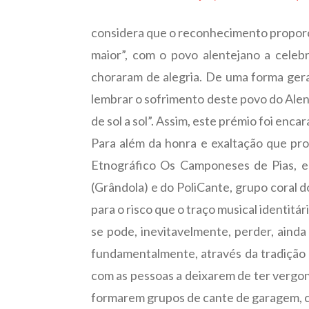
considera que o reconhecimento proporc
maior”, com o povo alentejano a celeb
choraram de alegria. De uma forma gera
lembrar o sofrimento deste povo do Alen
de sol a sol”. Assim, este prémio foi enca
Para além da honra e exaltação que pro
Etnográfico Os Camponeses de Pias, en
(Grândola) e do PoliCante, grupo coral d
para o risco que o traço musical identit
se pode, inevitavelmente, perder, ainda
fundamentalmente, através da tradição or
com as pessoas a deixarem de ter vergonh
formarem grupos de cante de garagem, co