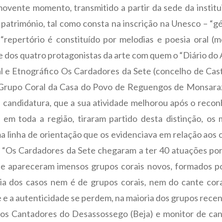
ovente momento, transmitido a partir da sede da institu
 património, tal como consta na inscrição na Unesco – “g
 “repertório é constituído por melodias e poesia oral 
e dos quatro protagonistas da arte com quem o “Diário do
l e Etnográfico Os Cardadores da Sete (concelho de Cas
 Grupo Coral da Casa do Povo de Reguengos de Monsaraz
 candidatura, que a sua atividade melhorou após o reco
, em toda a região, tiraram partido desta distinção, o
 linha de orientação que os evidenciava em relação aos ou
 “Os Cardadores da Sete chegaram a ter 40 atuações por a
ue apareceram imensos grupos corais novos, formados p
ia dos casos nem é de grupos corais, nem do cante cora
ade e a autenticidade se perdem, na maioria dos grupos rec
 Cantadores do Desassossego (Beja) e monitor de cante