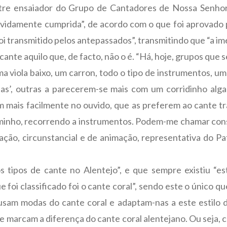
re ensaiador do Grupo de Cantadores de Nossa Senhor
evidamente cumprida”, de acordo com o que foi aprovado p
i transmitido pelos antepassados”, transmitindo que “a i
ante aquilo que, de facto, não o é. “Há, hoje, grupos que 
ma viola baixo, um carron, todo o tipo de instrumentos, u
s’, outras a parecerem-se mais com um corridinho alga
m mais facilmente no ouvido, que as preferem ao cante tra
inho, recorrendo a instrumentos. Podem-me chamar conse
ção, circunstancial e de animação, representativa do Pa
 tipos de cante no Alentejo”, e que sempre existiu “
 foi classificado foi o cante coral”, sendo este o único qu
usam modas do cante coral e adaptam-nas a este estilo 
 marcam a diferença do cante coral alentejano. Ou seja, 