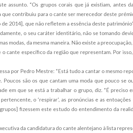
te assunto. “Os grupos corais que já existiam, antes d
la que contribuiu para o cante ser merecedor deste prémi
 de 2014], que não refletem a essência deste património”
adamente, o seu caráter identitário, não se tomando devi
mas modas, da mesma maneira. Não existe a preocupação, p
re o cante específico da região que representam. Por iss
essa por Pedro Mestre: “Está tudo a cantar o mesmo rep
ce. Poucos são os que cantam uma moda que pouco se ouç
dade em que se está a trabalhar o grupo, diz. “É precis
i pertencente, o ‘respirar’, as pronúncias e as entoações
 grupos] fizessem este estudo do entendimento da realid
cutiva da candidatura do cante alentejano à lista repres