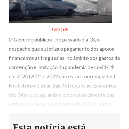
Foto | DR
O Governo publicou, no passado dia 18, o
despacho que autoriza o pagamento dos apoios
financeiros às freguesias, no âmbito dos gastos de
contenção e limitação da pandemia de covid-19
em 2020 (2021 e 2022 não estão contemplados).
No distrito de Beja, das 75 freguesias existentes
são 34 as que aguardam pelo ressarcimento das
verbas que ascendem a cerca de 136 mil euros....
Esta notícia está