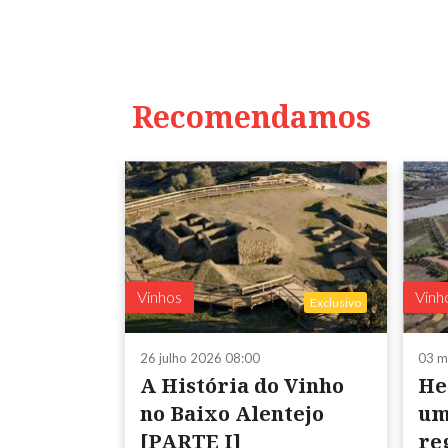
Recomendamos
Vinhos
Vinh
Exclusivo
26 julho 2026 08:00
03 m
A História do Vinho
He
no Baixo Alentejo
um
[PARTE I]
re