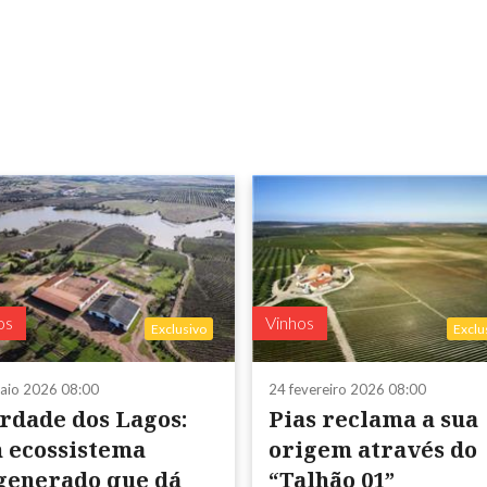
os
Vinhos
Exclusivo
Exclu
aio 2026 08:00
24 fevereiro 2026 08:00
rdade dos Lagos:
Pias reclama a sua
 ecossistema
origem através do
generado que dá
“Talhão 01”