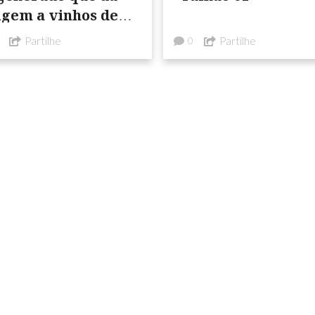
igem a vinhos de
entidade
Partilhe
Partilhe
0