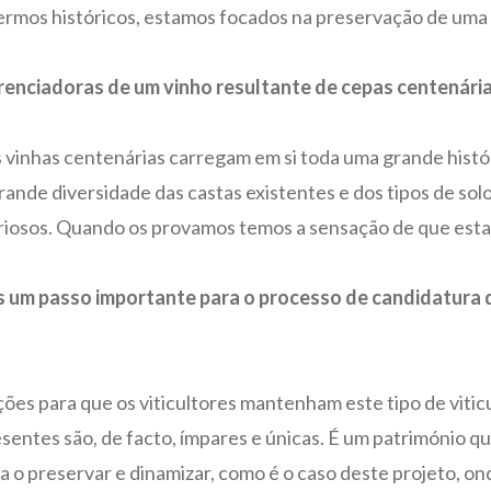
ermos históricos, estamos focados na preservação de uma 
ferenciadoras de um vinho resultante de cepas centenári
inhas centenárias carregam em si toda uma grande históri
grande diversidade das castas existentes e dos tipos de sol
iosos. Quando os provamos temos a sensação de que estamos
is um passo importante para o processo de candidatura d
ões para que os viticultores mantenham este tipo de vitic
sentes são, de facto, ímpares e únicas. É um património que
a o preservar e dinamizar, como é o caso deste projeto, o